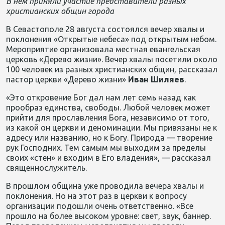
В нем приняли участие представители разных
христианских общин города
В Севастополе 28 августа
состоялся вечер хвалы и
поклонен
ия «Открытые небеса»
под открытым небом.
Мероприятие
организовала местная евангельская
церковь «Дерево жизни». Вечер хвалы посетили около
100 человек из разных христианских общин, рассказал
пастор
церкви
«Дерево жизни»
Иван
Шиляев
.
«Это откровение Бог дал нам лет семь назад ка
к
прообраз единства, свободы. Л
юбой че
ловек может
прийти для прославления Бога, независимо от того,
из какой он церкви и деноминации. Мы привязаны не к
адресу или названию, но к Богу. Природа — творение
рук Господних. Тем самым мы выходим за пределы
своих «стен» и входим в Его владения», — рас
сказал
священнослужитель
.
В
прошлом община уже проводила вечера х
валы и
поклонения. Н
о на
этот раз
в церкви
к вопросу
организации подошли очень ответственно.
«В
се
прошло на более высоком уровне: свет, звук, баннер.