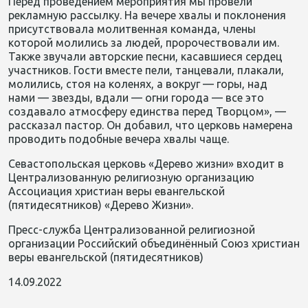
Перед проведением
мероприятия мы провели
рекламную рассылку. На вечере хвалы и поклонения
присутствовала молитвенная команда, члены
которой молились за людей, пророчествовали им.
Также звучали авторские песни, касавшиеся сердец
участников. Гости вместе пели, танцевали, пла
кали,
молились, стоя на коленях, а вокруг — горы, над
нами — звезды, вдали — огни города — все это
создавало атмосферу единства перед Творцом», —
рассказал пастор.
Он добавил, что церковь намерена
проводить подобные вечера хвалы чаще.
Севастопольская церко
вь «Дерево жизни» входит в
Централизованную религиозную организацию
Ассоциация христиан веры евангельской
(пятидесятников) «Дерево Жизни».
Пресс-служба Централизованной религиозной
организации Российский объединённый Союз христиан
веры евангельской (пятидесятников)
14.09.2022