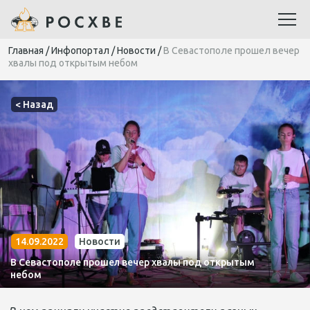
Главная
/
Инфопортал
/
Новости
/
В Севастополе прошел вечер
хвалы под открытым небом
< Назад
14.09.2022
Новости
В Севастополе прошел вечер хвалы под открытым
небом