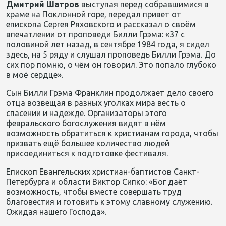
Дмитрий Шатров
выступая перед собравшимися в
храме на Поклонной горе, передал привет от
епископа Сергея Ряховского и рассказал о своём
впечатлении от проповеди Билли Грэма: «37 с
половиной лет назад, в сентябре 1984 года, я сидел
здесь, на 5 ряду и слушал проповедь Билли Грэма. До
сих пор помню, о чём он говорил. Это попало глубоко
в моё сердце».
Сын Билли Грэма Франклин продолжает дело своего
отца возвещая в разных уголках мира весть о
спасении и надежде. Организаторы этого
февральского богослужения видят в нём
возможность обратиться к христианам города, чтобы
призвать ещё большее количество людей
присоединиться к подготовке фестиваля.
Епископ Евангельских христиан-баптистов Санкт-
Петербурга и области Виктор Сипко: «Бог даёт
возможность, чтобы вместе совершать труд
благовестия и готовить к этому славному служению.
Ожидая нашего Господа».