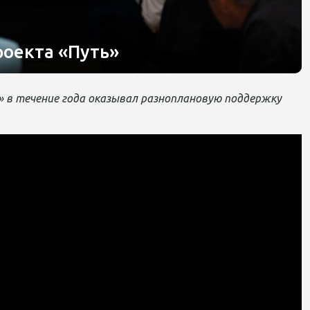
роекта «Путь»
»
в течение года оказывал разноплановую поддержку