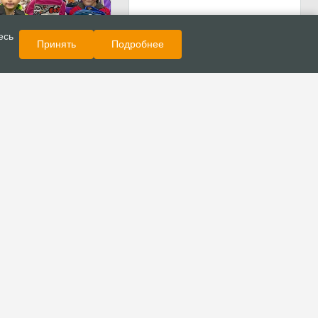
Показать еще
Новости
есь
Принять
Подробнее
помощи» вручил
сникам
ской области более
елей