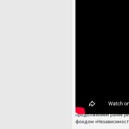
В программе социально
психологические
занят
практические занятия
,
С
отрудники и волонтё
освобо
ждению граждан
В этой работе были за
аутрич
работники, воло
Проект «Путь
» — годич
продолжением
ранее р
фондом «Независимост