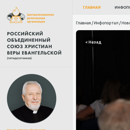
ГЛАВНАЯ
ИНФОП
Главная
/
Инфопортал
/
Нов
< Назад
Начальствующий епископ