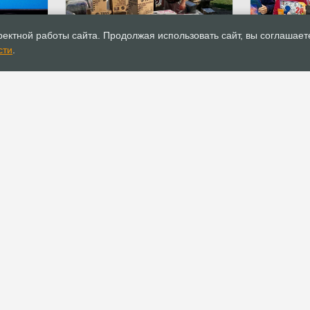
05.09.2022
Новости
03.09.2022
ектной работы сайта. Продолжая использовать сайт, вы соглашает
в
«Не только рыбу, но и удочку»,
БФ «Рука 
сти
.
фонда
– епископ Андрей Дириенко о
первоклас
помощи направленной в
Новосибир
Мариуполь
500 портф
РОСХВЕ(п)
ОФИС
О РОСХВЕ(п)
Аппарат РОСХВЕ(п)
О пятидесятниках
Реквизиты для
пожертвований
Основы вероучения
Документы
История РОСХВЕ(п)
Устав
Начальствующий епископ
Канонические правила
Духовный Совет
Положения и регламенты
Участники союза
Официальные
Заместители
рекомендации
начальствующего епископа
Официальные заявления
Полномочные
представители
Прочие документы
Молитвенное предстояние
Вакансии