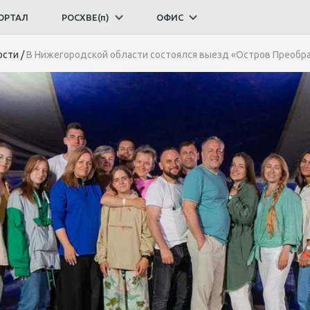
ОРТАЛ
РОСХВЕ(п)
ОФИС
ости
/
В Нижегородской области состоялся выезд «Остров Преобр