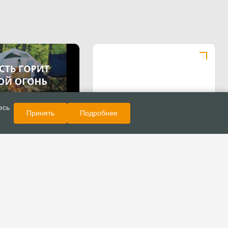
Показать еще
Новости
есь
Принять
Подробнее
ию «Макариха» в
ской области
00 человек