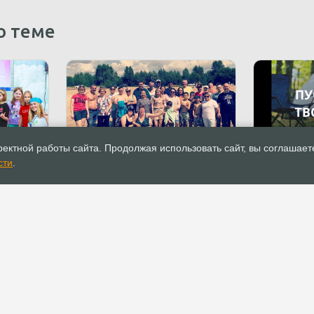
о теме
21.07.2022
Новости
21.07.2022
ектной работы сайта. Продолжая использовать сайт, вы соглашает
тоялся
Новосибирские христиане
Конференц
сти
.
собрали 70 мешков мусора на
Нижегород
побережье Оби
посетили 4
РОСХВЕ(п)
ОФИС
О РОСХВЕ(п)
Аппарат РОСХВЕ(п)
О пятидесятниках
Реквизиты для
пожертвований
Основы вероучения