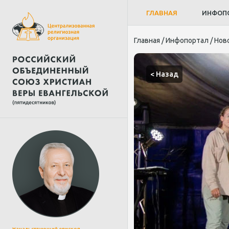
ГЛАВНАЯ
ИНФОП
Главная
/
Инфопортал
/
Нов
< Назад
Начальствующий епископ