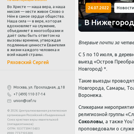
Во Христе — наша вера, а наша
24.07.2022
Новост
миссия — нести живое Слово о
Нём в самое сердце общества.
В Нижегород
Наша сила — в вере, которая
вдохновляет на служение,
объединяет в многообразии и
даёт силы быть ответом на
вызовы времени, утверждая
Впервые почти за четве
подлинные ценности Евангелия
в жизни каждого человека и
С 5 по 10 июля, в дере
всей нашей страны.
выезд «Остров Преобра
Ряховский Сергей
Новгород) *.
Такие выезды проводятс
Москва, ул. Прохладная, д.18
Новгорода, Самары, Тол
+7 (499) 110-37-14
Воронежа.
union@cef.ru
Спикерами мероприятия 
© 2026. Централизованная религиозная
религиозной группы «Сл
организация Российский объединенный
Союз христиан веры евангельской
Соколовы
, а также Yo
(пятидесятников)
проповедовали о служе
ОГРН: 1037739415603
ИНН: 7737105304