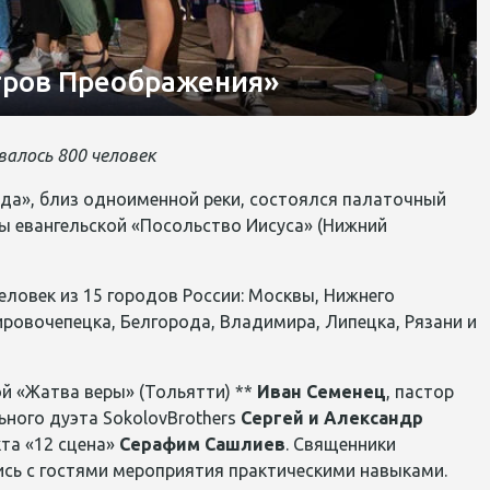
тров Преображения»
валось 800 человек
нда», близ одноименной реки, состоялся палаточный
ы евангельской «Посольство Иисуса» (Нижний
ловек из 15 городов России: Москвы, Нижнего
ировочепецка, Белгорода, Владимира, Липецка, Рязани и
й «Жатва веры» (Тольятти) **
Иван Семенец
, пастор
ьного дуэта SokolovBrothers
Сер
гей и Александр
кта «12 сцена»
Серафим Сашлиев
. Священники
ись с гостями мероприятия практическими навыками.