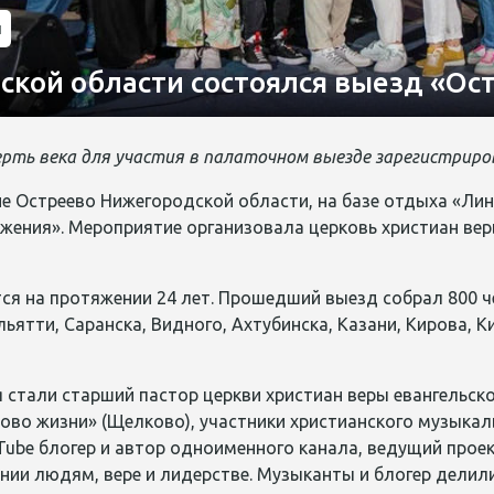
и
ской области состоялся выезд «Ос
рть века для участия в палаточном выезде зарегистриро
вне Остреево Нижегородской области, на базе отдыха «Ли
жения». Мероприятие организовала церковь христиан вер
я на протяжении 24 лет. Про
шедший выезд собрал 800 че
ьятти, Саранска, Видного, Ахтубинска, Казани, Кирова, К
стали старший пастор церкви христиан веры евангельско
ово жизни» (Щелково), участники христианского музыкал
uTube блогер и автор одноименного канала, ведущий прое
нии людям, вере и лидерстве. Музыканты и блогер делил