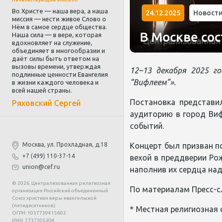
Во Христе — наша вера, а наша
24.12.2025
Новост
миссия — нести живое Слово о
Нём в самое сердце общества.
В Москве со
Наша сила — в вере, которая
вдохновляет на служение,
объединяет в многообразии и
даёт силы быть ответом на
вызовы времени, утверждая
12–13 декабря 2025 г
подлинные ценности Евангелия
“Вифлеем”».
в жизни каждого человека и
всей нашей страны.
Постановка представи
Ряховский Сергей
аудиторию в город Виф
событий.
Москва, ул. Прохладная, д.18
Концерт был призван п
+7 (499) 110-37-14
вехой в преддверии Ро
union@cef.ru
наполнив их сердца на
© 2026. Централизованная религиозная
По материалам Пресс-с
организация Российский объединенный
Союз христиан веры евангельской
(пятидесятников)
* Местная религиозная 
ОГРН: 1037739415603
ИНН: 7737105304