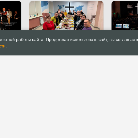
25.11.2025
Новости
17.11.2025
ектной работы сайта. Продолжая использовать сайт, вы соглашает
ь
В Кемерове состоялась
Большая в
сти
.
ие
пасторская встреча
предприни
собрала 15
»
Москве
РОСХВЕ(п)
ОФИС
О РОСХВЕ(п)
Аппарат РОСХВЕ(п)
О пятидесятниках
Реквизиты для
пожертвований
Основы вероучения
Документы
История РОСХВЕ(п)
Устав
Начальствующий епископ
Канонические правила
Духовный Совет
Положения и регламенты
Участники союза
Официальные