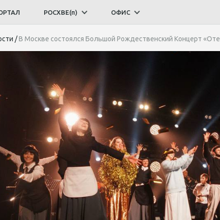
ОРТАЛ
РОСХВЕ(п)
ОФИС
ости
/
В Москве состоялся Большой Рождественский Концерт «От