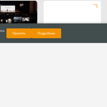
Показать еще
Новости
есь
Принять
Подробнее
стреча
мателей и пасторов
00 участников в