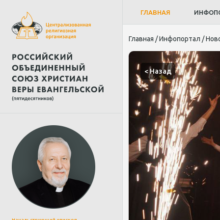
ГЛАВНАЯ
ИНФОП
Главная
/
Инфопортал
/
Нов
< Назад
Начальствующий епископ