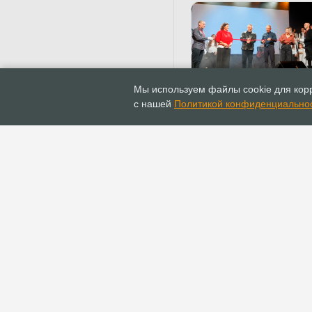
02.12.2025
Новости
Мы используем файлы cookie для корр
В Воронеже состоялос
с нашей
Политикой конфиденциально
торжественное открыт
нового здания церкви
«Христианская миссия
ГЛАВНАЯ
ИНФОПОРТАЛ