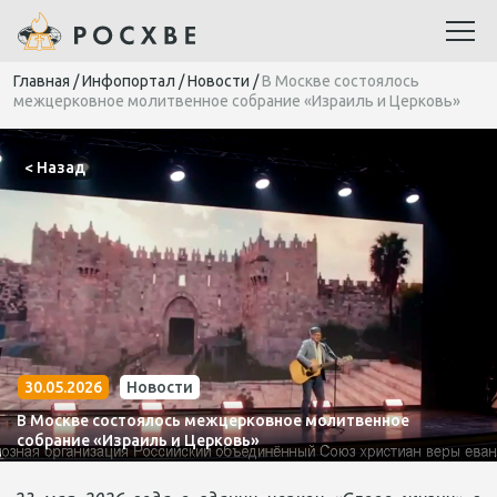
Главная
/
Инфопортал
/
Новости
/
В Москве состоялось
межцерковное молитвенное собрание «Израиль и Церковь»
< Назад
30.05.2026
Новости
В Москве состоялось межцерковное молитвенное
собрание «Израиль и Церковь»