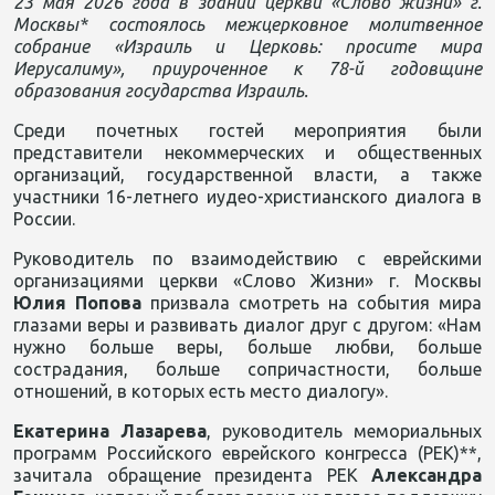
23 мая 2026 года в здании церкви «Слово жизни» г.
Москвы* состоялось межцерковное молитвенное
собрание «Израиль и Церковь: просите мира
Иерусалиму», приуроченное к 78-й годовщине
образования государства Израиль.
Среди почетных гостей мероприятия были
представители некоммерческих и общественных
организаций, государственной власти, а также
участники 16-летнего иудео-христианского диалога в
России.
Руководитель по взаимодействию с еврейскими
организациями церкви «Слово Жизни» г. Москвы
Юлия Попова
призвала смотреть на события мира
глазами веры и развивать диалог друг с другом: «Нам
нужно больше веры, больше любви, больше
сострадания, больше сопричастности, больше
отношений, в которых есть место диалогу».
Екатерина Лазарева
, руководитель мемориальных
программ Российского еврейского конгресса (РЕК)**,
зачитала обращение президента РЕК
Александра