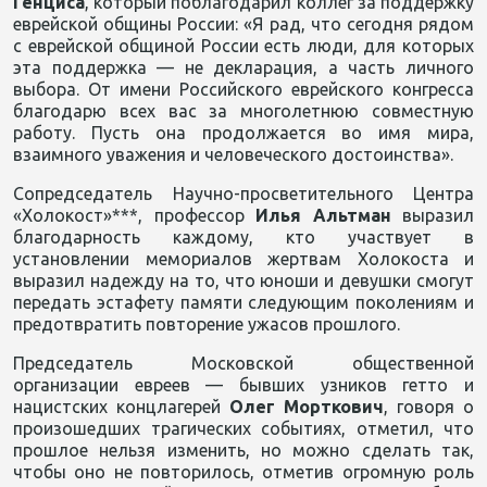
Генциса
, который поблагодарил коллег за поддержку
еврейской общины России: «Я рад, что сегодня рядом
с еврейской общиной России есть люди, для которых
эта поддержка — не декларация, а часть личного
выбора. От имени Российского еврейского конгресса
благодарю всех вас за многолетнюю совместную
работу. Пусть она продолжается во имя мира,
взаимного уважения и человеческого достоинства».
Сопредседатель Научно-просветительного Центра
«Холокост»***, профессор
Илья Альтман
выразил
благодарность каждому, кто участвует в
установлении мемориалов жертвам Холокоста и
выразил надежду на то, что юноши и девушки смогут
передать эстафету памяти следующим поколениям и
предотвратить повторение ужасов прошлого.
Председатель Московской общественной
организации евреев — бывших узников гетто и
нацистских концлагерей
Олег Морткович
, говоря о
произошедших трагических событиях,
отметил, что
прошлое нельзя изменить, но можно сделать так,
чтобы оно не повторилось, отметив огромную роль