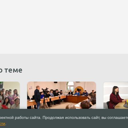
о теме
16.02.2023
Новости
16.02.2023
ектной работы сайта. Продолжая использовать сайт, вы соглашает
ровела
Кузбасс — регион
ТОЛК: На 
сти
.
нском
добрососедских
рассчитыв