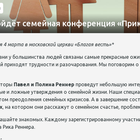
и
ойдёт семейная конференция «При
 4 марта в московской церкви «Благая весть»*
ни у большинства людей связаны самые прекрасные ожида
й приходят трудности и разочарования. Мы поговорим о 
сторы
Павел и Полина Реннер
проведут небольшую интер
ые и ложные утверждения о семейной жизни. Наши специа
ом преодоления семейных кризисов. А в завершение сост
х
, на котором они расскажут о семейном счастье, проблем
глашайте знакомых. Каждому зарегистрированному участ
 Рика Реннера.
: