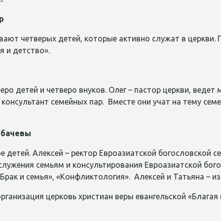
р
ывают четверых детей, которые активно служат в церкви. 
я и детство».
ятеро детей и четверо внуков. Олег – пастор церкви, веде
консультант семейных пар. Вместе они учат на тему сем
рбачевы
рое детей. Алексей – ректор Евроазиатской богословской 
лужения семьям и консультирования Евроазиатской богос
Брак и семья», «Конфликтология». Алексей и Татьяна – 
рганизация церковь христиан веры евангельской «Благая 