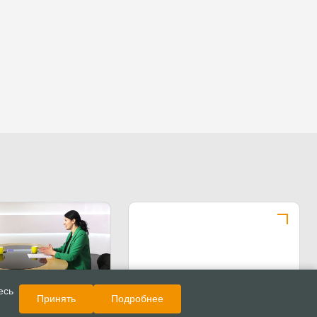
Показать еще
Обзор СМИ
есь
Принять
Подробнее
какую помощь могут
ать освободившиеся