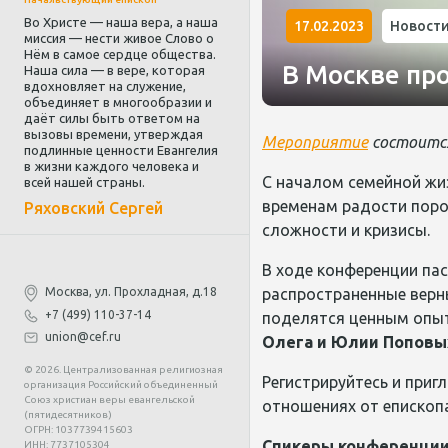
Во Христе — наша вера, а наша
17.02.2023
Новост
миссия — нести живое Слово о
Нём в самое сердце общества.
В Москве пр
Наша сила — в вере, которая
вдохновляет на служение,
объединяет в многообразии и
даёт силы быть ответом на
вызовы времени, утверждая
Мероприятие
состоится
подлинные ценности Евангелия
в жизни каждого человека и
С началом семейной жиз
всей нашей страны.
временам радости поро
Ряховский Сергей
сложности и кризисы.
В ходе конференции па
Москва, ул. Прохладная, д.18
распространенные верн
+7 (499) 110-37-14
поделятся ценным опыт
union@cef.ru
Олега и Юлии Поповы
© 2026. Централизованная религиозная
Регистрируйтесь и при
организация Российский объединенный
Союз христиан веры евангельской
отношениях от епископа
(пятидесятников)
ОГРН: 1037739415603
Спикеры конференции
ИНН: 7737105304