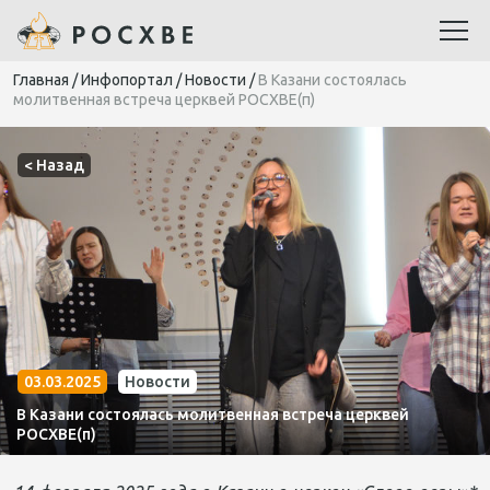
Главная
/
Инфопортал
/
Новости
/
В Казани состоялась
молитвенная встреча церквей РОСХВЕ(п)
< Назад
03.03.2025
Новости
В Казани состоялась молитвенная встреча церквей
РОСХВЕ(п)