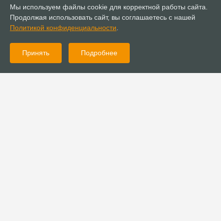
Мы используем файлы cookie для корректной работы сайта.
Продолжая использовать сайт, вы соглашаетесь с нашей
Политикой конфиденциальности
.
Принять
Подробнее
22.07.2025
Новости
В Ставрополе состоялся христианский кинофестиваль
«Светлый Ангел»
16.07.2025
Новости
Представители РОСХВЕ приняли участие в заседании