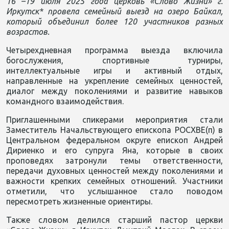
16
–19 июля 2025 года церковь «Слово Жизни» г.
Иркутск* провела семейный выезд на озеро Байкал,
который объединил более 120 участников разных
возрастов.
Четырехдневная программа выезда включила
богослужения, спортивные турниры,
интеллектуальные игры и активный отдых,
направленные на укрепление семейных ценностей,
диалог между поколениями и развитие навыков
командного взаимодействия.
Приглашенными спикерами мероприятия стали
Заместитель Начальствующего епископа РОСХВЕ(п) в
Центральном федеральном округе епископ Андрей
Дириенко и его супруга Яна, которые в своих
проповедях затронули темы ответственности,
передачи духовных ценностей между поколениями и
важности крепких семейных отношений. Участники
отметили, что услышанное стало поводом
пересмотреть жизненные ориентиры.
Также словом делился старший пастор церкви