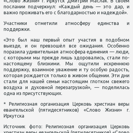
«Слово Жизни» г. Иркутск Дмитрий Маслак. В своем
послании подчеркнул: «Каждый день — это дар, и
важно проживать его с благодарностью и надеждой».
Участники отметили атмосферу единства и
поддержки.
«Это был наш первый опыт участия в подобном
выезде, и он превзошёл все ожидания. Особенно
поразила удивительная атмосфера единения — люди,
с которыми мы прежде лишь здоровались, стали по-
настоящему близкими. Мы ощутили искреннюю
поддержку, взаимное уважение и ту особую радость,
которая рождается только в живом общении. Эти дни
стали для нашей семьи настоящим глотком свежего
воздуха и духовной перезагрузкой», — поделилась
одна из присутствующих.
*
Религиозная организация Церковь христиан веры
евангельской (пятидесятников) «Слово Жизни» г.
Иркутска
Источник фото: Религиозная организация Церковь
христиан веры евангельской (пятидесятников) «Слово