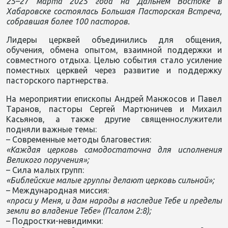
25–27 марта 2025 года на Дальнем Востоке в
Хабаровске состоялась Большая Пасторская Встреча,
собравшая более 100 пасторов.
Лидеры церквей объединились для общения,
обучения, обмена опытом, взаимной поддержки и
совместного отдыха. Целью события стало усиление
поместных церквей через развитие и поддержку
пасторского партнерства.
На мероприятии епископы Андрей Манжосов и Павел
Таранов, пасторы Сергей Мартюничев и Михаил
Касьянов, а также другие священнослужители
подняли важные темы:
– Современные методы благовестия:
«Каждая церковь самодостаточна для исполнения
Великого поручения»;
– Сила малых групп:
«Библейские малые группы делают церковь сильной»;
– Международная миссия:
«проси у Меня, и дам народы в наследие Тебе и пределы
земли во владение Тебе» (Псалом 2:8);
– Подростки-невидимки: