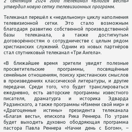
2 сентября 2024 года телеканал «Благая весть»
утвердил новую сетку телевизионных программ.
Телеканал перешёл к «недельному» циклу наполнения
телевизионной сетки. Это стало возможным
благодаря развитию собственной производственной
базы телеканала, а также достигнутым
договорённостям о сотрудничестве с целым рядом
христианских служений. Одним из новых партнёров
стал спутниковый телеканал «Три Ангела».
«В ближайшее время зрители увидят полезные
просветительские программы, посвящённые
семейным отношениям, поиску христианских смыслов
в произведениях классической литературы, и другие
передачи. Среди того, что будет транслироваться
ежедневно, есть авторские программы известного
писателя, драматурга и историка Эдварда
Радзинского, а также программы «Измени свой мир» и
«Драгоценные истины» президента телеканала
«Благая весть», епископа Рика Реннера. По утрам
будет выходить духовно ободряющая программа
пастора Павла Реннера «Начни день с Богом», –