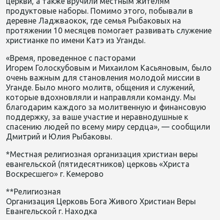
церкви, а также вручили местным жителям
продуктовые наборы
. Помимо этого, побывали в
деревн
е
Ладжваокок, где семья Рыбаковых на
протяжении 10 месяцев помогает
развивать
служени
е
христианке
по имени Катэ
из Уганды
.
«Время, проведенное с пасторами
Игорем Голоскубовым и Михаилом Касьяновым, было
очень важным для становления молодой миссии в
У
ганде. Было много молитв, общения и служений,
которые вдохновляли и направляли команду. Мы
благодарим каждого за молитвенную и финансовую
поддержку, за ваше участие и неравнодушные к
спасению людей по всему миру сердца», — сообщили
Дмитрий и Юлия Рыбаковы.
*Местная религиозная организация христиан веры
евангельской (пятидесятников) церковь «Христа
Воскресшего»
г. Кемерово
**
Религиозная
Организация Церковь Бога Живого Христиан Веры
Евангельской
г
. Находк
а