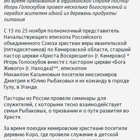
Во время
пребывания в
африканской стран
е
пастор
Игорь Голоскубов провел несколько богослужений и
передал жителям одной из деревень продукты
питания
С 15 по 25 ноября полномочный представитель
Начальствующего епископа Российского
объединенного
С
оюза христиан веры евангельской
(пятидесятников) по Кемеровской области, старший
пастор церкви «Христа Воскресшего» (
г.
Кемерово) *
Игорь Голоскубов вместе с пастором церкви «Бога
Живого» (г. Находка)**, епископом
Михаилом Касьяновым посетили миссионеров
Дмитрия и Юлию Рыбаковых и их команду в городе
Гулу, в Уганде.
Пасторы
из России провели семинары
для
служителей, с которыми тесно взаимодействует
семья Рыбаковых
,
о призвании
и
о пути
развития
во
Христе.
За время поездки кемеровские христиане посетили
деревню Коро, где провели служение в детской