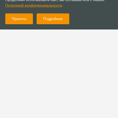
Политикой конфиденциальности
.
Принять
Подробнее
07.12.2022
Новости
В Абакане состоялась конференция, приуроченная к юбилею
пастора Руслана Белосевича
07.12.2022
Новости
В Нижнем Тагиле стартовал проект «Трезвый, здоровый,
живой»