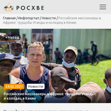
Главная
/
Инфопортал
/
Новости
/
Российские миссионеры в
Африке: трущобы Уганды и колодец в Кении
< Назад
24.02.2021
Новости
Российские миссионеры в Африке: трущобы Уганды
и колодец в Кении