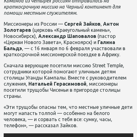
Команда из четырех россиян отправилась на
краткосрочную миссию на Черный континент для
помощи местным служителям.
Миссионеры из России —
Сергей Зайков
,
Антон
Золотарев
(церковь «Краеугольный камень»,
Новосибирск),
Александр Шаповалов
(пастор
«Церкви Нового Завета», Красноярск) и
Галина
Бальдэ
, — с 16 января по 6 февраля участвовали в
краткосрочной миссионерской поездке в Африку.
Сначала верующие посетили миссию Street Temple,
сотрудники которой помогают уличным детям
столицы Уганды Кампалы. Вместе с руководителем
служения,
Натальей Герасимовой
, миссионеры
посетили трущобы Чисеньи в пригороде столицы
страны.
«Эти трущобы опасны тем, что местные уличные дети
могут напасть толпой — особенно на белого
человека, — и сорвать с тебя все: сумку, часы,
телефон», — рассказал Зайков.