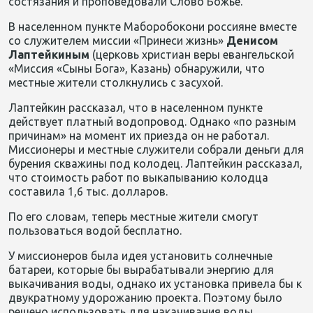
состязания и проповедовали Слово Божье.
В населенном пункте Маборобокони россияне вместе
со служителем миссии «Принеси жизнь»
Денисом
Лаптейкиным
(церковь христиан веры евангельской
«Миссия «Сыны Бога», Казань) обнаружили, что
местные жители столкнулись с засухой.
Лаптейкин рассказал, что в населенном пункте
действует платный водопровод. Однако «по разным
причинам» на момент их приезда он не работал.
Миссионеры и местные служители собрали деньги для
бурения скважины под колодец. Лаптейкин рассказал,
что стоимость работ по выкапыванию колодца
составила 1,6 тыс. долларов.
По его словам, теперь местные жители смогут
пользоваться водой бесплатно.
У миссионеров была идея установить солнечные
батареи, которые бы вырабатывали энергию для
выкачивания воды, однако их установка привела бы к
двукратному удорожанию проекта. Поэтому было
решено использовать для накачивания воды