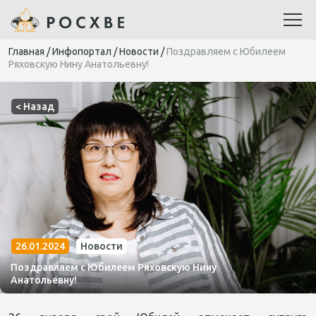
Главная
/
Инфопортал
/
Новости
/
Поздравляем с Юбилеем
Ряховскую Нину Анатольевну!
< Назад
26.01.2024
Новости
Поздравляем с Юбилеем Ряховскую Нину
Анатольевну!