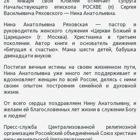
26 января свой Юбилей отмечает супруга
Начальствующего епископа РОСХВЕ (п) Сергея
Васильевича Ряховского — Нина Анатольевна.
Нина Анатольевна Ряховская — пастор и
руководитель женского служения «Церкви Божьей в
Царицыно» (г. Москва). Христианка в третьем
поколении. Автор книги и основатель движения
«Бегущая к счастью». Мама шести детей, бабушка
двенадцати внуков.
Постигая вечные истины на своем жизненном пути,
Нина Анатольевна уже много лет поддерживает и
вдохновляет женщин по всей России, делясь с ними
своим опытом построения семейной и духовной
жизни.
От всего сердца поздравляем Нину Анатольевну, и
желаем ей благословенных лет жизни в служении Богу
и людям!
Пресс-служба Централизованной религиозной
организации Российский объединённый Союз христиан
веры евангельской (пятидесятников)