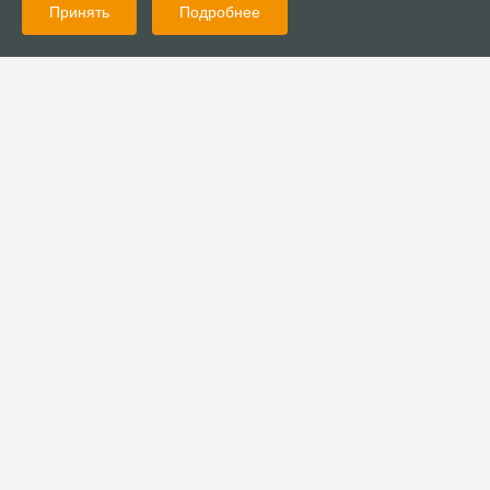
Принять
Подробнее
26.01.2024
Новости
Волонтёры помогли освободившимся женщинам
25.01.2024
Новости
Начальствующий епископ РОСХВЕ поздравил студентов с
праздником