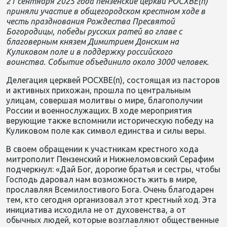
21 сентября 2025 года пензенские церкви РОСХВЕ(п)
приняли участие в общегородском крестном ходе в
честь празднования Рождества Пресвятой
Богородицы, победы русских ратей во главе с
благоверным князем Димитрием Донским на
Куликовом поле и в поддержку российского
воинства.
Событие
объединило около 3000 человек.
Делегация церквей РОСХВЕ(п), состоящая из пасторов
и активных прихожан, прошла по центральным
улицам, совершая молитвы о мире, благополучии
России и военнослужащих. В ходе мероприятия
верующие также вспомнили историческую победу на
Куликовом поле как символ единства и силы веры.
В своем обращении к участникам крестного хода
митрополит Пензенский и Нижнеломовский Серафим
подчеркнул: «Дай Бог, дорогие братья и сестры, чтобы
Господь даровал нам возможность жить в мире,
прославляя Всемилостивого Бога. Очень благодарен
тем, кто сегодня организовал этот крестный ход. Эта
инициатива исходила не от духовенства, а от
обычных людей, которые возглавляют общественные