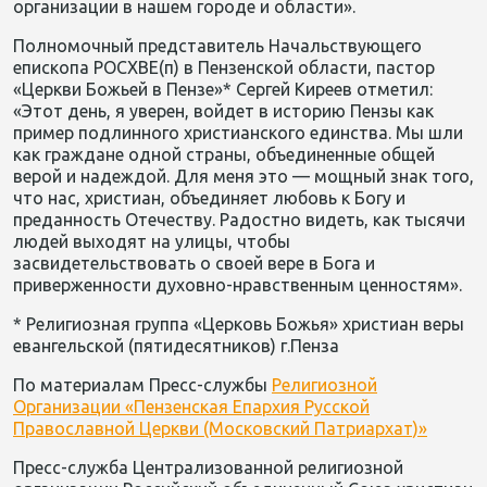
организации в нашем городе и области».
Полномочный представитель Начальствующего
епископа РОСХВЕ(п) в Пензенской области, пастор
«Церкви Божьей в Пензе»* Сергей Киреев отметил:
«Этот день, я уверен, войдет в историю Пензы как
пример подлинного христианского единства. Мы шли
как граждане одной страны, объединенные общей
верой и надеждой. Для меня это — мощный знак того,
что нас, христиан, объединяет любовь к Богу и
преданность Отечеству. Радостно видеть, как тысячи
людей выходят на улицы, чтобы
засвидетельствовать о своей вере в Бога и
приверженности духовно-нравственным ценностям».
* Религиозная группа «Церковь Божья» христиан веры
евангельской (пятидесятников) г.Пенза
По материалам Пресс-службы
Религиозной
Организации «Пензенская Епархия Русской
Православной Церкви (Московский Патриархат)»
Пресс-служба Централизованной религиозной