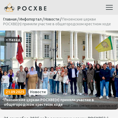
Главная
/
Инфопортал
/
Новости
/
Пензенские церкви
РОСХВЕ(п) приняли участие в общегородском крестном ходе
< Назад
21.09.2025
Новости
Пензенские церкви РОСХВЕ(п) приняли участие в
общегородском крестном ходе