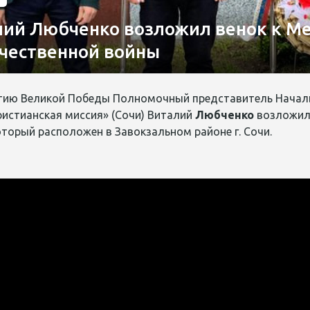
лий Любченко возложил венок к М
чественной войны
летию Великой Победы Полномочный представитель Начал
ристианская миссия» (Сочи) Виталий
Любченко
возложил 
торый расположен в Завокзальном районе г. Сочи.