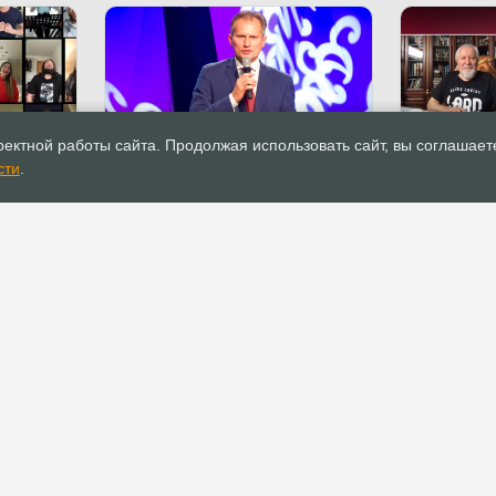
05.05.2020
Новости
03.05.2020
ектной работы сайта. Продолжая использовать сайт, вы соглашает
ции
Представитель
Епископ Се
сти
.
ОСХВЕ
Администрации Президента
Евангельск
деоклипы
РФ выразил благодарность
наиболее 
евангельским церквям России
период ка
РОСХВЕ(п)
ОФИС
О РОСХВЕ(п)
Аппарат РОСХВЕ(п)
О пятидесятниках
Реквизиты для
пожертвований
Основы вероучения
Документы
История РОСХВЕ(п)
Устав
Начальствующий епископ
Канонические правила
Духовный Совет
Положения и регламенты
Участники союза