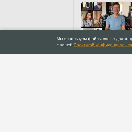
06.05.2020
Новости
Мы используем файлы cookie для корр
В условиях самоизоля
с нашей
Политикой конфиденциально
музыканты церквей Р
записывают новые ви
ГЛАВНАЯ
ИНФОПОРТАЛ