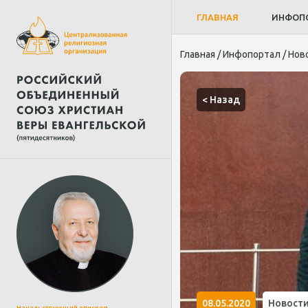
ГЛАВНАЯ
ИНФОП
Главная
/
Инфопортал
/
Нов
< Назад
08.05.2020
Новост
Начальствующий епископ