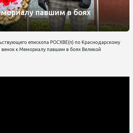
емориалу павшим в боях
ьствующего епископа РОСХВЕ(п) по Краснодарскому
венок к Мемориалу павшим в боях Великой