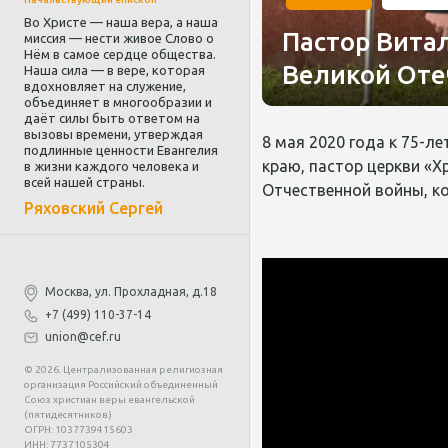
Во Христе — наша вера, а наша
Пастор Вита
миссия — нести живое Слово о
Нём в самое сердце общества.
Великой Оте
Наша сила — в вере, которая
вдохновляет на служение,
объединяет в многообразии и
даёт силы быть ответом на
вызовы времени, утверждая
8 мая 2020 года к 75-
подлинные ценности Евангелия
краю, пастор церкви «Х
в жизни каждого человека и
всей нашей страны.
Отчественной войны, ко
Ряховский Сергей
Москва, ул. Прохладная, д.18
+7 (499) 110-37-14
union@cef.ru
© 2026. Централизованная религиозная
организация Российский объединенный
Союз христиан веры евангельской
(пятидесятников)
ОГРН: 1037739415603
ИНН: 7737105304