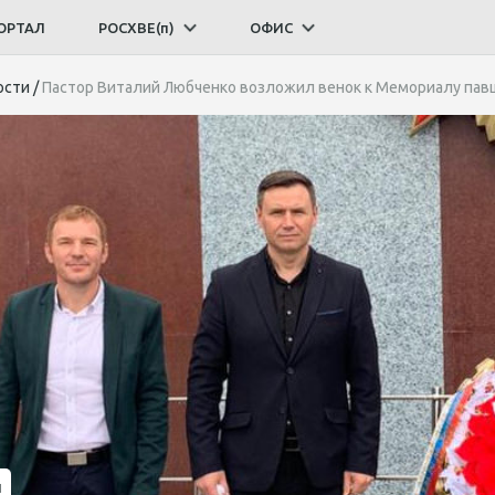
ОРТАЛ
РОСХВЕ(п)
ОФИС
ости
/
Пастор Виталий Любченко возложил венок к Мемориалу пав
и