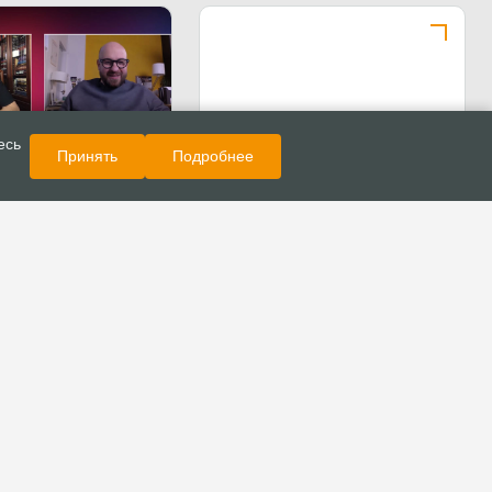
Показать еще
Публикации
есь
Принять
Подробнее
ргей Ряховский:
ие церкви оказались
подготовленными в
рантина