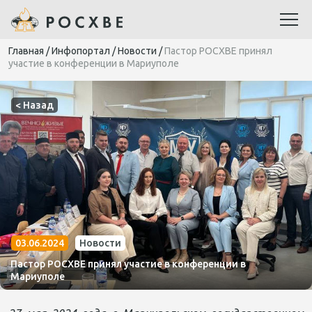
Главная
/
Инфопортал
/
Новости
/
Пастор РОСХВЕ принял
участие в конференции в Мариуполе
< Назад
03.06.2024
Новости
Пастор РОСХВЕ принял участие в конференции в
Мариуполе