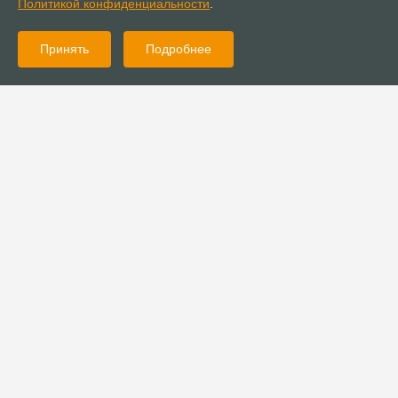
Политикой конфиденциальности
.
Принять
Подробнее
03.06.2024
Новости
Международная христианская конференция прошла в Москве
31.05.2024
Новости
Адвокаты пастора Артемьева обратились в Верховный суд
Удмуртии