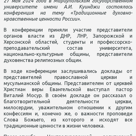
27 мая 2024 года в Мариупольском государственном
университете имени А.И. Куинджи состоялась
конференция на тему «Традиционные духовно-
нравственные ценности России».
В конференции приняли участие представители
органов власти из ДНР, ЛНР, Запорожской и
Херсонской областей, студенты и профессорско-
преподавательский состав университета,
национально-культурные общины, представители
духовенства религиозных общин.
В ходе конференции заслушивались доклады от
представителей православной церкви и
мусульманской общины. Представителем от церквей
Христиан веры Евангельской выступал пастор
Виталий Мосур. В своём докладе он рассказал о
благотворительной деятельности церкви,
милосердии, уважительном отношении к другим
конфессиям и, конечно же, о важности проповеди
Слова Божьего, из которого и исходят все
традиционные ценности в жизни человека.