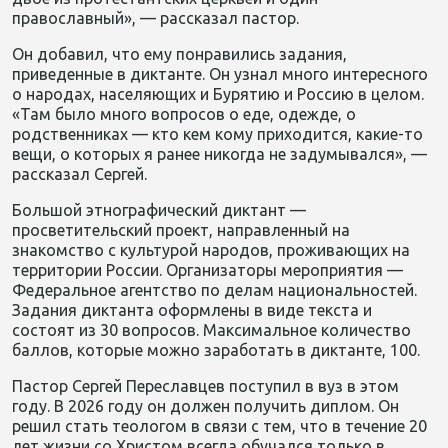
православный», — рассказал пастор.
Он добавил, что ему понравились задания,
приведенные в диктанте.
О
н узнал много интересного
о народах, населяющих и Бурятию и Россию в целом.
«Там было много вопросов о еде, одежде, о
родственниках
—
кто кем кому приходится, какие-то
вещи, о которых я ранее никогда не задумывался», —
рассказал Сергей.
Большой этнографический диктант —
просветительский проект, направленный на
знакомство с культурой народов, проживающих на
территории России. Организатор
ы
мероприятия
—
Федеральное агентство по делам национальностей
.
Задания диктанта оформлены в виде текста и
состоят из 30 вопросов. Максимальное количество
баллов, котор
ые
можно заработать в диктанте
,
100.
Пастор Сергей Переславцев поступил в вуз в этом
году. В 2026 году он должен получить диплом.
О
н
решил
стать
теолог
ом
в связи с тем, что в течение 20
лет жизни со Христом всегда обучался только в