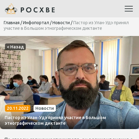
Главная
/
Инфопортал
/
Новости
/
Пастор из Улан-Удэ принял
участие в Большом этнографическом диктанте
< Назад
20.11.2022
Новости
Пастор из Улан-Удэ принял участие в Большом
этнографическом диктанте