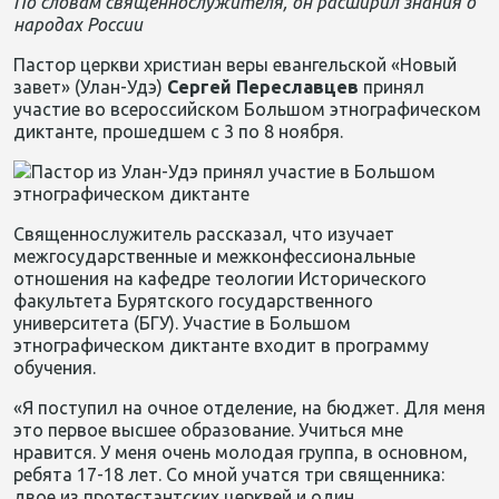
По словам священн
ослужителя
, он расширил знания о
народах России
Пастор церкви христиан веры евангельской «Новый
завет» (Улан-Удэ)
Сергей Переславцев
принял
участие во всероссийском Большом этнографическом
диктанте, прошедшем с 3 по 8 ноября.
Священнослужитель рассказал, что изучает
межгосударственные и межконфессиональные
отношения на кафедре теологии Исторического
факультета Бурятского государственного
университета (БГУ). Участие в Большом
этнографическом диктанте входит в программу
обучения.
«Я поступил
на очное отделение, на бюджет. Для меня
это первое высшее образование. Учиться мне
нравится. У меня очень молодая группа, в основном,
ребята 17-18 лет. Со мной учатся три священника:
двое из протестантских церквей и один