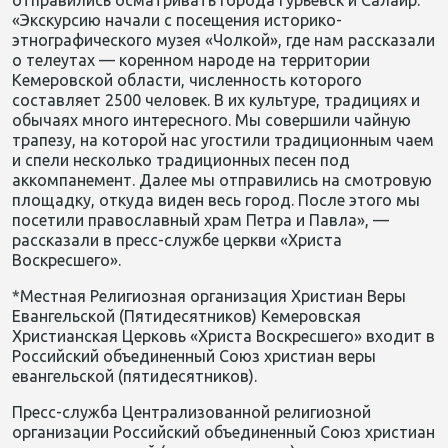
отправились осматривать города Гурьевск и Салаир.
«Экскурсию начали с по
сещения историко-
этнографического музея «
Чолкой
», где нам рассказали
о
телеутах
— коренном народе на территории
Кемеровской области, численность которого
составляет 2500 человек. В их культуре, традициях и
обычаях много интересного. Мы совершили чайную
тра
пезу, на которой нас угостили традиционным чаем
и спели несколько традиционных песен под
аккомпанемент. Далее мы отправились на смотровую
площадку, откуда виден весь город. После этого мы
посетили православный храм Петра и Павла», —
рассказали в пресс-служ
бе церкви «Христа
Воскресшего».
*Местная Религиозная организация Христиан Веры
Евангельской (Пятидесятников) Кемеровская
Христианская Церковь «Христа Воскресшего» вх
одит в
Российский объединенный С
оюз христиан веры
евангельской (пятидесятников).
Пресс-служба Централизованной религиозной
организации
Российский объединенный С
оюз христиан