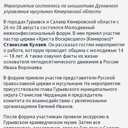
Мероприятие состоялось по инициативе Духовного
управления мусульман Кемеровской области
В городах Гурьевск и Салаир Кемеровской области с
26 по 28 августа состоялся
Молодежный
межконфессиональный форум. В нем принял участие
пастор церкви «Христа Воскресшего» (Кемерово)*
Станислав
Кулаев
. Он
рассказал
гостям мероприятия
о работе
,
которую проводит община
с молоде
жью 14
— 18 лет.
А также озвучил факты
из жизни
основателя пятидесятнического движения в России
Ивана
Воронаева
.
В форуме
приняли участие представители Русской
православной церкви и мусульмане. На мероприятии
присутствовали глава
Гурьевского
муниципального
округа Станислав
Черданцев
и председатель
комитета по взаимодействию с религиозными
организациями Евгений Иванов.
После форума участникам
провели экскурсию в
Гурьевск
ом краеведческом музее. Затем все