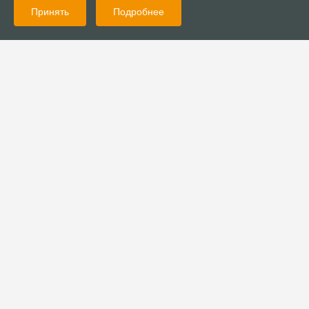
Принять
Подробнее
01.09.2022
Новости
Фонд «Преображение» провёл мероприятия для детей
01.09.2022
Новости
В Уфе состоялась миссионерская конференция Объединения
Церквей «Краеугольный камень»