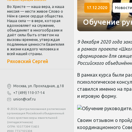
Во Христе — наша вера, а наша
17.12.2020
Новост
миссия — нести живое Слово о
Нём в самое сердце общества.
Обучение ру
Наша сила — в вере, которая
вдохновляет на служение,
объединяет в многообразии и
даёт силы быть ответом на
вызовы времени, утверждая
9 декабря 2020 года з
подлинные ценности Евангелия
в рамках проекта «Школ
в жизни каждого человека и
всей нашей страны.
сформирован для свяще
Ряховский Сергей
Российского объединённ
В рамках курса были ра
психологическое консул
Москва, ул. Прохладная, д.18
ставился именно на пра
+7 (499) 110-37-14
и игровую форму.
union@cef.ru
© 2026. Централизованная религиозная
организация Российский объединенный
Союз христиан веры евангельской
Своим отзывом о пройд
(пятидесятников)
координационного Сове
ОГРН: 1037739415603
ИНН: 7737105304