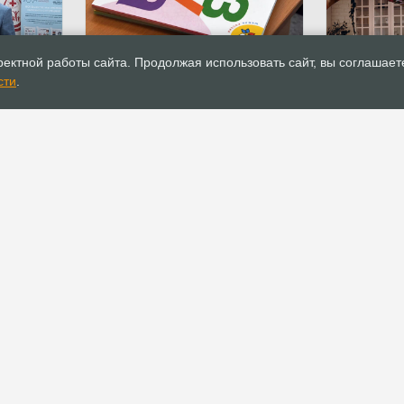
16.12.2020
Обзор СМИ
15.12.2020
ектной работы сайта. Продолжая использовать сайт, вы соглашает
 получил
РИА Новости: В Госдуме
Библейски
сти
.
вольца
пояснили принятие
Иисуса» пр
законопроекта «О
домашний 
переаттестации духовенства»
концерт
РОСХВЕ(п)
ОФИС
О РОСХВЕ(п)
Аппарат РОСХВЕ(п)
О пятидесятниках
Реквизиты для
пожертвований
Основы вероучения
Документы
История РОСХВЕ(п)
Устав
Начальствующий епископ
Канонические правила
Духовный Совет
Положения и регламенты
Участники союза
Официальные
Заместители
рекомендации
начальствующего епископа
Официальные заявления
Полномочные
представители
Прочие документы