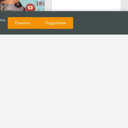
Показать еще
Новости
есь
Принять
Подробнее
й центр «Посольство
иглашает на
Рождественский