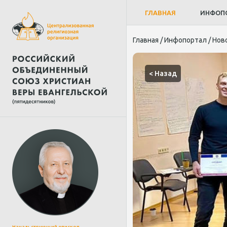
ГЛАВНАЯ
ИНФОП
Главная
/
Инфопортал
/
Нов
< Назад
Начальствующий епископ