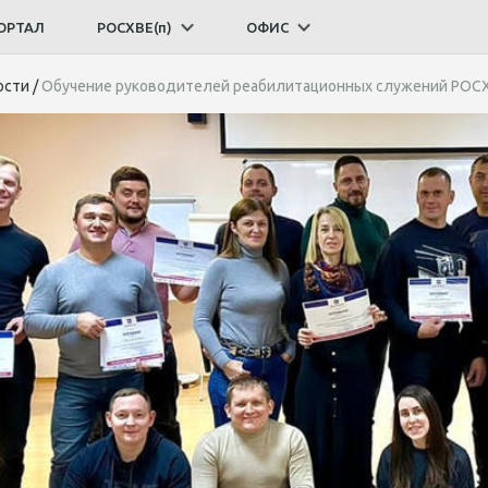
ОРТАЛ
РОСХВЕ(п)
ОФИС
ости
/
Обучение руководителей реабилитационных служений РОС