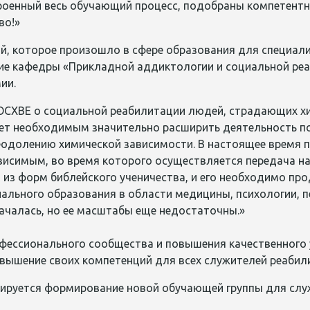
оенный весь обучающий процесс, подобраны компетентн
во!»
й, которое произошло в сфере образования для специали
тие кафедры «Прикладной аддиктологии и социальной ре
ии.
ОСХВЕ о социальной реабилитации людей, страдающих хи
ает необходимым значительно расширить деятельность по
еодолению химической зависимости. В настоящее время 
ависимым, во время которого осуществляется передача н
 из форм библейского ученичества, и его необходимо пр
льного образования в области медицины, психологии, пед
ачалась, но ее масштабы еще недостаточны.»
ессионального сообщества и повышения качественного у
вышение своих компетенций для всех служителей реабил
ируется формирование новой обучающей группы для слу