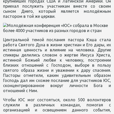
крупнейших городах США и Латинской Америки. Он
приехал послужить участникам вместе со своим
сыном Диего, который является молодёжным
пастором в той же церкви.
Центральной темой послания пастора Кэша стала
работа Святого Духа в жизни христиан и Его дары, их
истинная ценность и влияние на человека. Другие
спикеры делились словом о жертве Иисуса Христа,
истинной Божьей любви к человеку, построении
близких отношений с Господом, выборе в пользу
святого образа жизни и уважении к дару спасения.
Пасторы отметили, каким удивительным образом
Господь дал им схожее послание для участников ЮС,
сконцентрированное вокруг личности Бога и
отношений с Ним.
Чтобы ЮС мог состояться, около 500 волонтеров
служили в различных командах, помогая с
организацией и освещением данного события,