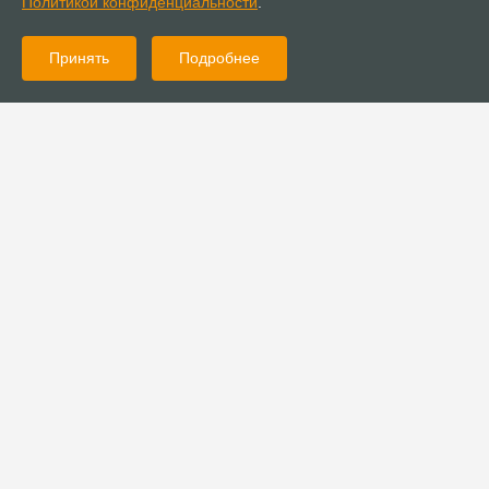
Политикой конфиденциальности
.
Принять
Подробнее
07.10.2024
Новости
Ижевскому пастору предъявили обвинение
в нанесении тяжкого вреда здоровью граждан
07.10.2024
Новости
Церковь «Христианская Миссия» оказала гуманитарную
помощь в Белгороде