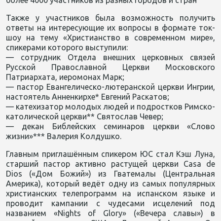
Также у участников была возможность получить
ответы на интересующие их вопросы в формате ток-
шоу на тему «Христианство в современном мире»,
спикерами которого выступили:
— сотрудник Отдела внешних церковных связей
Русской Православной Церкви Московского
Патриархата, иеромонах Марк;
— пастор Евангелическо-лютеранской церкви Ингрии,
настоятель Анненкирхе* Евгений Раскатов;
— катехизатор молодых людей и подростков Римско-
католической церкви** Святослав Чевер;
— декан Библейских семинаров церкви «Слово
жизни»*** Валерия Колдушко.
Главным приглашённым спикером ЮС стал Кэш Луна,
старший пастор активно растущей церкви Casa de
Dios («Дом Божий») из Гватемалы (Центральная
Америка), который ведёт одну из самых популярных
христианских телепрограмм на испанском языке и
проводит кампании с чудесами исцелений под
названием «Nights of Glory» («Вечера славы») в