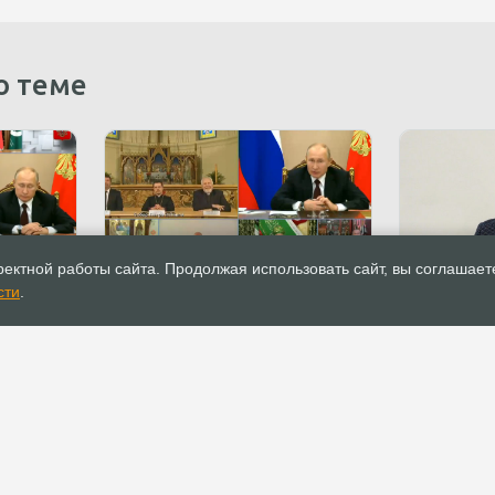
о теме
04.11.2020
Новости
04.11.2020
ектной работы сайта. Продолжая использовать сайт, вы соглашает
 с
Президент РФ провел встречу с
Епископ Ко
сти
.
представителями религиозных
ситуации 
 на ТВ
объединений
социально
РОСХВЕ(п)
ОФИС
О РОСХВЕ(п)
Аппарат РОСХВЕ(п)