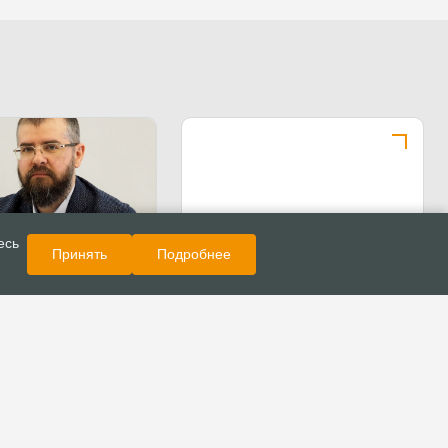
Показать еще
Публикации
есь
Принять
Подробнее
нстантин Бендас о
со служением
й реабилитации