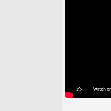
В эти уникальные служ
церквей. Они рассказал
поделились радостными
Звучали молитвы о том,
диалога в России и вс
Информбюро
Спектр
, М
06.11.2020