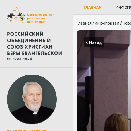
ГЛАВНАЯ
ИНФОП
Главная
/
Инфопортал
/
Нов
< Назад
Начальствующий епископ