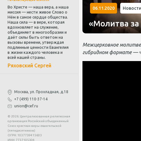
Во Христе — наша вера, а наша
06.11.2020
Новост
миссия — нести живое Слово о
Нём в самое сердце общества.
«Молитва за
Наша сила — в вере, которая
вдохновляет на служение,
объединяет в многообразии и
даёт силы быть ответом на
вызовы времени, утверждая
Межцерковное молитвен
подлинные ценности Евангелия
гибридном формате — ча
в жизни каждого человека и
всей нашей страны.
Ряховский Сергей
Москва, ул. Прохладная, д.18
+7 (499) 110-37-14
union@cef.ru
© 2026. Централизованная религиозная
организация Российский объединенный
Союз христиан веры евангельской
(пятидесятников)
ОГРН: 1037739415603
ИНН: 7737105304