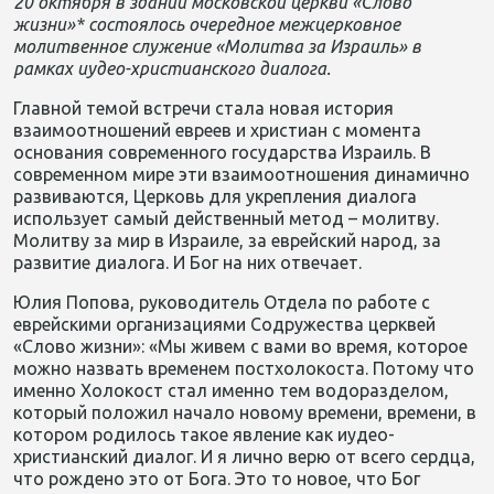
20 октября в здании московской церкви «Слово
жизни»* состоялось очередное межцерковное
молитвенное служение «Молитва за Израиль» в
рамках иудео-христианского диалога.
Главной темой встречи стала новая история
взаимоотношений евреев и христиан с момента
основания современного государства Израиль. В
современном мире эти взаимоотношения динамично
развиваются, Церковь для укрепления диалога
использует самый действенный метод – молитву.
Молитву за мир в Израиле, за еврейский народ, за
развитие диалога. И Бог на них отвечает.
Юлия Попова, руководитель Отдела по работе с
еврейскими организациями Содружества церквей
«Слово жизни»: «Мы живем с вами во время, которое
можно назвать временем постхолокоста. Потому что
именно Холокост стал именно тем водоразделом,
который положил начало новому времени, времени, в
котором родилось такое явление как иудео-
христианский диалог. И я лично верю от всего сердца,
что рождено это от Бога. Это то новое, что Бог