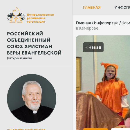
ГЛАВНАЯ
ИНФОП
Главная
/
Инфопортал
/
Нов
в Кемерове
< Назад
Начальствующий епископ