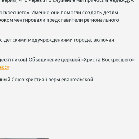
 верим, что через это служение мы приносим надежду».
скресшего». Именно они помогли создать детям
 прокомментировали представители регионального
 с детскими медучреждениями города, включая
десятников) Объединение церквей «Христа Воскресшего»
асс»
нный Союз христиан веры евангельской