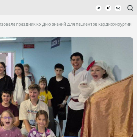
зовала праздник ко Дню знаний для пациентов кардиохирургии