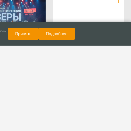
Показать еще
Новости
есь
Принять
Подробнее
состоялась
 «Конференция