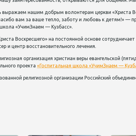
 нашу заинтересованность, открываются для общения. Мы
 выражаем нашим добрым волонтерам церкви «Христа Во
пасибо вам за ваше тепло, заботу и любовь к детям!» —
 школа «УчимЗнаем — Кузбасс».
Христа Воскресшего» на постоянной основе сотрудничает
ер и центр восстановительного лечения.
игиозная организация христиан веры евангельской (пяти
льного проекта
«Госпитальная школа «УчимЗнаем — Кузб
зованной религиозной организации Российский объедине