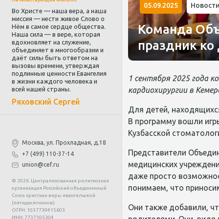
05.09.2025
Новост
Во Христе — наша вера, а наша
миссия — нести живое Слово о
Команда Объ
Нём в самое сердце общества.
Наша сила — в вере, которая
праздник ко
вдохновляет на служение,
объединяет в многообразии и
даёт силы быть ответом на
вызовы времени, утверждая
подлинные ценности Евангелия
1 сентября 2025 года к
в жизни каждого человека и
всей нашей страны.
кардиохирургии в Кемер
Ряховский Сергей
Для детей, находящихс
В программу вошли игр
Кузбасской стоматолог
Москва, ул. Прохладная, д.18
Представители Объедин
+7 (499) 110-37-14
медицинских учреждени
union@cef.ru
даже просто возможнос
© 2026. Централизованная религиозная
понимаем, что приносим
организация Российский объединенный
Союз христиан веры евангельской
(пятидесятников)
Они также добавили, ч
ОГРН: 1037739415603
ИНН: 7737105304