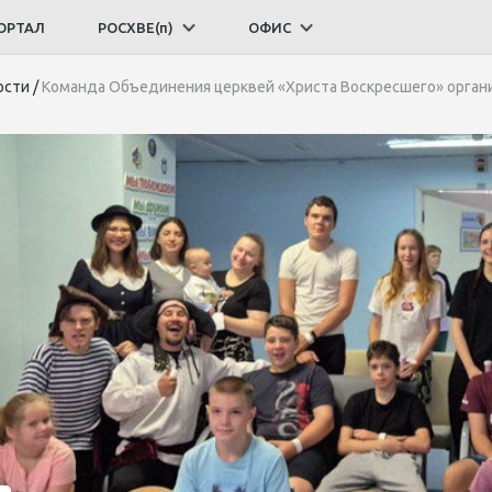
ОРТАЛ
РОСХВЕ(п)
ОФИС
ости
/
Команда Объединения церквей «Христа Воскресшего» органи