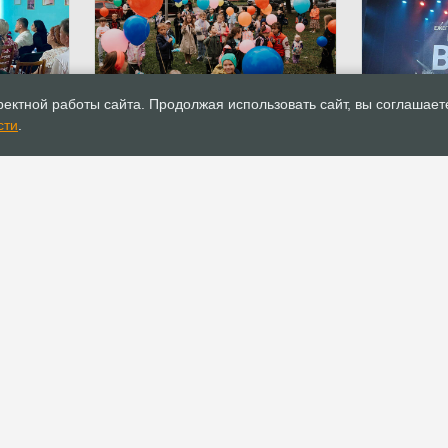
01.09.2025
Новости
01.09.2025
ектной работы сайта. Продолжая использовать сайт, вы соглашает
Представители РОСХВЕ(п)
В Братске 
сти
.
копа
помогли тысячам детей
ежегодная
риуполь
собраться в школу
веры»
РОСХВЕ(п)
ОФИС
О РОСХВЕ(п)
Аппарат РОСХВЕ(п)
О пятидесятниках
Реквизиты для
пожертвований
Основы вероучения
Документы
История РОСХВЕ(п)
Устав
Начальствующий епископ
Канонические правила
Духовный Совет
Положения и регламенты
Участники союза
Официальные
Заместители
рекомендации
начальствующего епископа