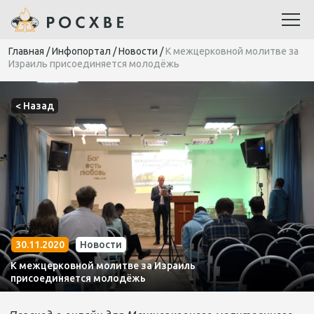
Главная
/
Инфопортал
/
Новости
/
К межцерковной молитве за
Израиль присоединяется молодёжь
< Назад
30.11.2020
Новости
К межцерковной молитве за Израиль
присоединяется молодёжь