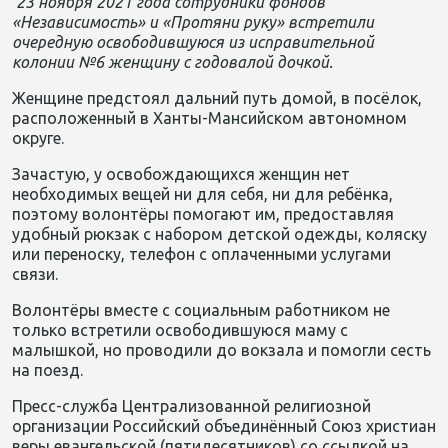
23 ноября 2021 года сотрудники фондов
«Независимость» и «Протяни руку» встретили
очередную освободившуюся из исправительной
колонии №6 женщину с годовалой дочкой.
Женщине предстоял дальний путь домой, в посёлок,
расположенный в Ханты-Мансийском автономном
округе.
Зачастую, у освобождающихся женщин нет
необходимых вещей ни для себя, ни для ребёнка,
поэтому волонтёры помогают им, предоставляя
удобный рюкзак с набором детской одежды, коляску
или переноску, телефон с оплаченными услугами
связи.
Волонтёры вместе с социальным работником не
только встретили освободившуюся маму с
малышкой, но проводили до вокзала и помогли сесть
на поезд.
Пресс-служба Централизованной религиозной
организации Российский объединённый Союз христиан
веры евангельской (пятидесятников) со ссылкой на