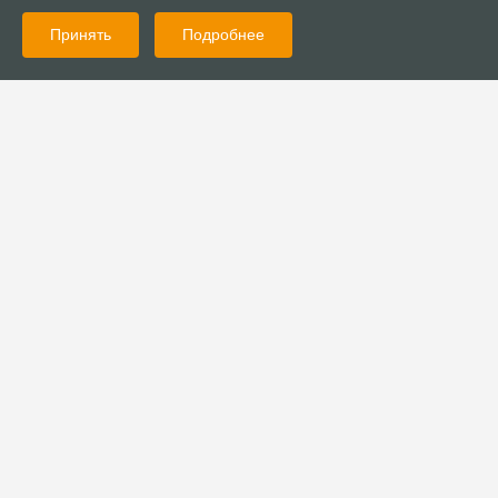
Принять
Подробнее
24.11.2021
Новости
Фонд «Независимость» помог маме с ребёнком,
освободившейся из колонии
24.11.2021
Новости
Епископ Дмитрий Шатров принял участие в конференции РАРС