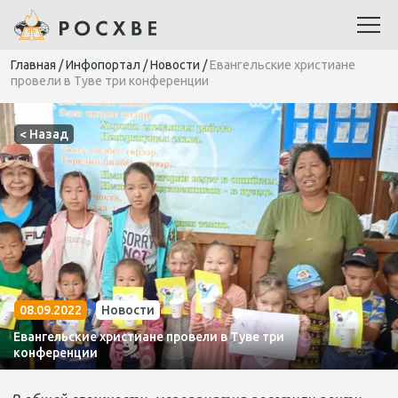
Главная
/
Инфопортал
/
Новости
/
Евангельские христиане
провели в Туве три конференции
< Назад
08.09.2022
Новости
Евангельские христиане провели в Туве три
конференции