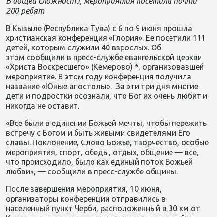
В общей сложности, мероприятия посетили почти
200 ребят
В Кызыле (Республика Тува)
с 6 по
9 июня прошла
христианская к
онференция «Глория». Ее посетили
111
детей, кото
рым служили 40 взрослых
. Об
этом
сообщили в пресс-службе евангельской церкви
«Христа Воскресше
го» (Кемерово) *, организовавшей
мероприятие.
В этом году конференция получила
название «Юные апостолы».
За эти три дня
многие
дети и подростки осознали, что Бог
их очень
л
юбит и
никогда не оставит.
«Все были в единении Божьей мечты, чтобы пережить
встречу
с Богом и быть живыми свидетел
ями Его
славы. Поклонение, Слово Божье, творчество, особые
мероприятия, спорт, обеды, отдых, общение — все,
что происходило,
было
как единый поток Божьей
любви», — сообщили в пресс-службе общины.
После завершения
мероприятия, 10 июня,
организаторы конференции
отправились в
населе
нный пункт
Черби
, расположенный
в 30 км от