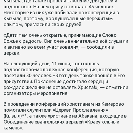
Кызыла, где также провели служени
е для детей и
подростков. На нем присутствовало
45 человек.
Некоторые
из них уже побывали
на конференции
в
Кызыле, поэтому, воодушевленные пережитым
опытом
, пригласили своих друзей.
«Дети там очень открытые,
принимающие Слово
Божье с радость. О
ни о
чень внимательно всё слушали
и активно во всём участвовали», — сообщили в
церкви.
На следующий день, 11 июня, состоялась
подростково-молодежн
ая конференция, которую
посетили
30 человек. «Этот день также прошёл в Его
присутствии. Поклонение достигало сердец и
рождало желание не оставля
ть Христа!», — отметили
организаторы мероприятия
.
В проведении конференций христианам из Кемерово
помогали
служители «Церкви Прославления»
(Кызыл)**, а также христиане из Абакана, входящие в
Объединение евангельских церквей «Краеугольный
камень».