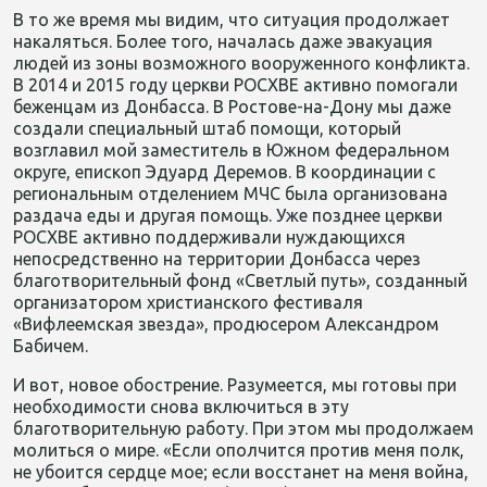
В то же время мы видим, что ситуация продолжает
накаляться. Более того, началась даже эвакуация
людей из зоны возможного вооруженного конфликта.
В 2014 и 2015 году церкви РОСХВЕ активно помогали
беженцам из Донбасса. В Ростове-на-Дону мы даже
создали специальный штаб помощи, который
возглавил мой заместитель в Южном федеральном
округе, епископ Эдуард Деремов. В координации с
региональным отделением МЧС была организована
раздача еды и другая помощь. Уже позднее церкви
РОСХВЕ активно поддерживали нуждающихся
непосредственно на территории Донбасса через
благотворительный фонд «Светлый путь», созданный
организатором христианского фестиваля
«Вифлеемская звезда», продюсером Александром
Бабичем.
И вот, новое обострение. Разумеется, мы готовы при
необходимости снова включиться в эту
благотворительную работу. При этом мы продолжаем
молиться о мире. «Если ополчится против меня полк,
не убоится сердце мое; если восстанет на меня война,