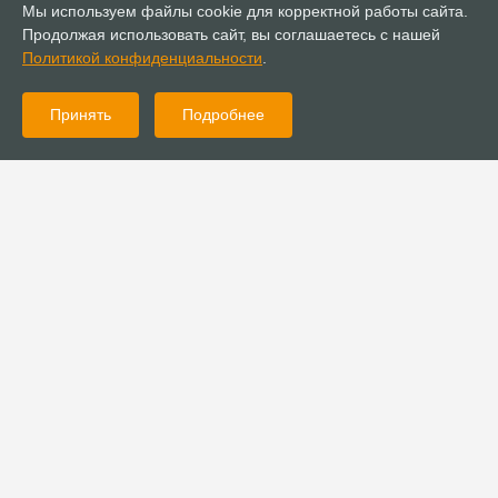
Мы используем файлы cookie для корректной работы сайта.
Продолжая использовать сайт, вы соглашаетесь с нашей
Политикой конфиденциальности
.
Принять
Подробнее
18.02.2022
Новости
Христиане из Новосибирска помогли представителям племени
покот в Кении
18.02.2022
Новости
Миссионеры из Красноярска помогли с пошивом школьной