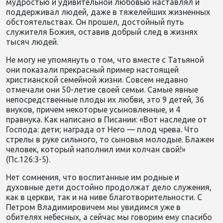
мудростью и удивительной любовью наставлял и
поддерживал людей, даже в тяжелейших жизненных
обстоятельствах. Он прошел, достойный путь
служителя Божия, оставив добрый след в жизнях
тысяч людей.
Не могу не упомянуть о том, что вместе с Татьяной
они показали прекрасный пример настоящей
христианской семейной жизни. Совсем недавно
отмечали они 50-летие своей семьи. Самые явные
непосредственные плоды их любви, это 9 детей, 36
внуков, причем некоторые усыновленные, и 4
правнука. Как написано в Писании: «Вот наследие от
Господа: дети; награда от Него — плод чрева. Что
стрелы в руке сильного, то сыновья молодые. Блажен
человек, который наполнил ими колчан свой!»
(Пс.126:3-5).
Нет сомнения, что воспитанные им родные и
духовные дети достойно продолжат дело служения,
как в церкви, так и на ниве благотворительности. С
Петром Владимировичем мы увидимся уже в
обителях небесных, а сейчас мы говорим ему спасибо