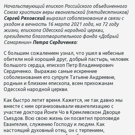
Начальствующий епископ Российского объединенного
Союза христиан веры евангельской (пятидесятников)
Сергей Ряховский
выразил соболезнование в связи с
уходом в вечность 16 марта 2021 года, на 72 году
жизни, епископа Одесской народной церкви,
президента благотворительного фонда «Добрый
Самарянин»
Петра Сердиченко
:
С большим сожалением узнал, что ушел в небесные
обители мой хороший друг, добрый пастырь, человек
большого сердца, епископ Петр Владимирович
Сердиченко. Выражаю самые искренние
соболезнования его супруге Татьяне Андреевне,
родным и близким епископа, всем прихожанам
Одесской народной церкви.
Как быстро летит время. Кажется, не так давно мы
вместе с ним организовывали евангелизацию с
участие доктора Йонги Чо в Кремлевском Дворце
Съездов. Всю свою жизнь он посвятил проповеди
Евангелия, служению Господу и людям. Как
настоящий духовный отец, он с терпением,