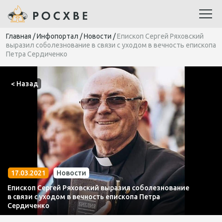
Главная
/
Инфопортал
/
Новости
/
Епископ Сергей Ряховский
выразил соболезнование в связи с уходом в вечность епископа
Петра Сердиченко
< Назад
17.03.2021
Новости
Епископ Сергей Ряховский выразил соболезнование
в связи с уходом в вечность епископа Петра
Сердиченко