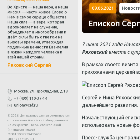
Во Христе — наша вера, а наша
09.06.2021
Новост
миссия — нести живое Слово о
Нём в самое сердце общества.
Епископ Сер
Наша сила — в вере, которая
вдохновляет на служение,
объединяет в многообразии и
даёт силы быть ответом на
вызовы времени, утверждая
7 июня 2021 года Начал
подлинные ценности Евангелия
Ряховский
вместе с суп
в жизни каждого человека и
всей нашей страны.
В рамках своего визита
Ряховский Сергей
прихожанами церквей вх
Москва, ул. Прохладная, д.18
Сергей и Нина Ряховски
+7 (499) 110-37-14
дальнейшего развития.
union@cef.ru
© 2026. Централизованная религиозная
Начальствующий еписк
организация Российский объединенный
использовать новые фо
Союз христиан веры евангельской
(пятидесятников)
ОГРН: 1037739415603
Пресс-служба централи
ИНН: 7737105304