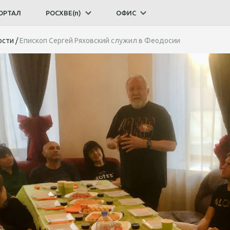
ОРТАЛ
РОСХВЕ(п)
ОФИС
ости
/
Епископ Сергей Ряховский служил в Феодосии