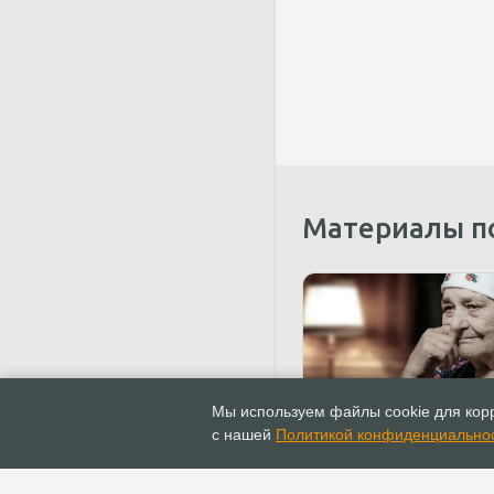
Материалы п
09.06.2021
Новости
Мы используем файлы cookie для корр
Епископ Сергей Ряховс
с нашей
Политикой конфиденциально
выразил соболезнован
связи с кончиной мате
Эдуарда Грабовенко