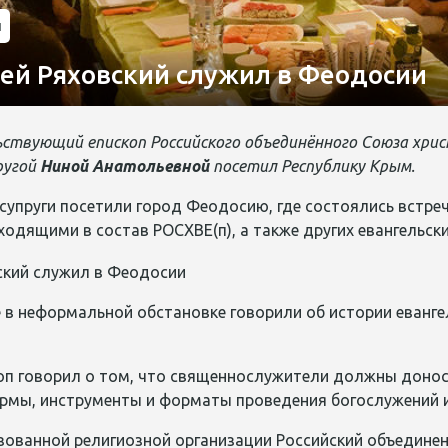
и
гей Ряховский служил в Феодосии
ьствующий епископ Российского объединённого Союза хри
ругой
Ниной Анатольевной
посетил Республику Крым.
 супруги посетили город Феодосию, где состоялись встр
одящими в состав РОСХВЕ(п), а также других евангельск
е в неформальной обстановке говорили об истории еванге
оп говорил о
том, что священнослужители должны доноси
рмы, инструменты и форматы проведения богослужений и
зованной религиозной организации Российский объединен