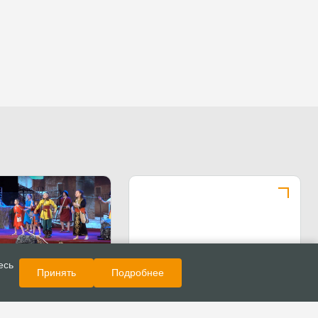
Показать еще
Новости
есь
Принять
Подробнее
 «Путешествие в
в московской церкви
сть»