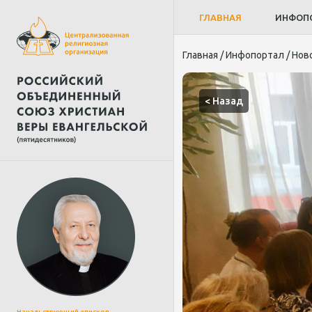
ГЛАВНАЯ
ИНФОП
Главная
/
Инфопортал
/
Нов
< Назад
Начальствующий епископ