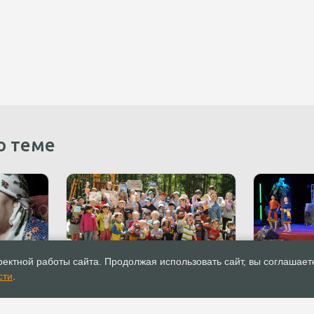
о теме
07.06.2021
Новости
07.06.2021
ектной работы сайта. Продолжая использовать сайт, вы соглашает
кий
В Нижнем Тагиле волонтёры
Спектакль
сти
.
ие в
поздравили ребят с Днём
Ниневию» 
ри
защиты детей
«Благая ве