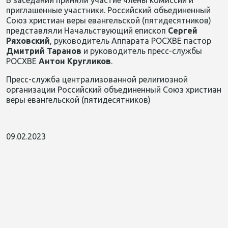
В заседании приняли участие члены комиссии и
приглашенные участники.
Российский объединенный
Союз
христиан веры евангельской (пятидесятников)
представляли
Начальствующий епископ
Сергей
Ряховский
,
руков
о
дите
ль Аппарата РОСХВЕ пастор
Дмитрий Таранов
и руководитель пресс-службы
РОСХВЕ
Антон Кругликов
.
Пресс-служба централизованной религиозной
организации Российский объединенный Союз христиан
веры евангельской (пятидесятников)
09.02.2023