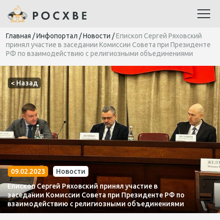
Главная
/
Инфопортал
/
Новости
/
Епископ Сергей Ряховский
принял участие в заседании Комиссии Совета при Президенте
РФ по взаимодействию с религиозными объединениями
< Назад
09.02.2023
Новости
Епископ Сергей Ряховский принял участие в
заседании Комиссии Совета при Президенте РФ по
взаимодействию с религиозными объединениями