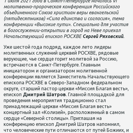
1 июля 2021 года в Санкт-Петербурге началась VI
молитвенно-пророческая конференция Российского
объединенного Союза христиан веры евангельской
(пятидесятников)
«Сила единства и согласия», тема
конференции «Высокие пути». Специально для участия
в богослужении-открытии в город на Неве
приехал
Начальствующий епископ РОСХВЕ
Сергей Ряховский
.
Уже шестой года подряд, каждое лето лидеры
молитвенных служений церквей РОСХВЕ, рядовые
верующие, чье сердце горит молитвой за Россию,
встречаются в Санкт-Петербурге. Главным
инициатором и организатором молитвенной
конференции является Заместитель Начальствующего
епископа РОСХВЕ в Северо-Западном федеральном
округе, старший пастор церкви «Миссия Благая весть»,
епископ
Дмитрий Шатров
. Главной площадкой для
проведения мероприятия традиционно стал
принадлежащий церкви «Миссия Благая весть»
концертный зал «Колизей», расположенный в самом
сердце «Северной столицы». Приглашая на
конференцию епископ Дмитрий Шатров напомнил,
что человеческие пути отличаются от путей Божиих, и