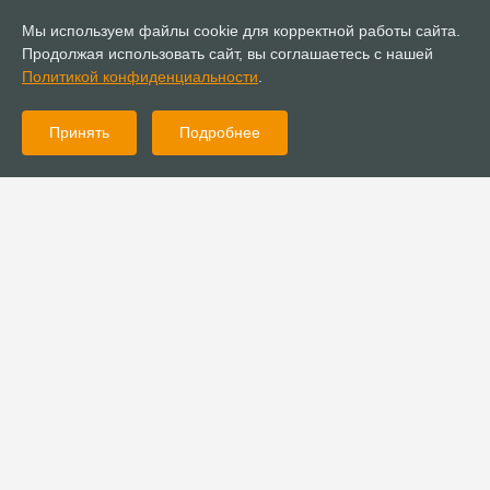
Мы используем файлы cookie для корректной работы сайта.
Продолжая использовать сайт, вы соглашаетесь с нашей
Политикой конфиденциальности
.
Принять
Подробнее
16.06.2021
Новости
Ситуация с пропажей Евгения Шина на контроле Аппарата
РОСХВЕ
15.06.2021
Новости