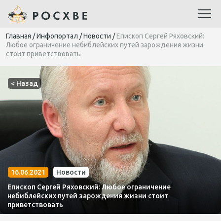
Главная
/
Инфопортал
/
Новости
/
Епископ Сергей Ряховский:
Любое ограничение небиблейских путей зарождения жизни
стоит приветствовать
< Назад
16.06.2021
Новости
Епископ Сергей Ряховский: Любое ограничение
небиблейских путей зарождения жизни стоит
приветствовать