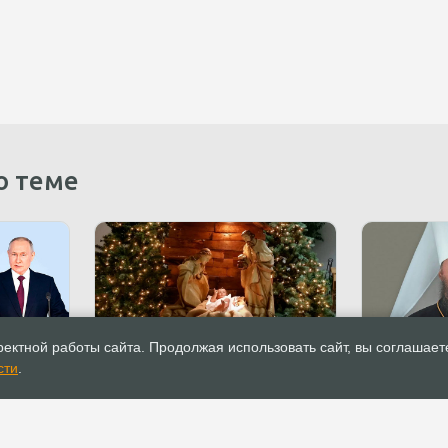
о теме
ия
31.12.2023
Поздравления
31.12.2023
ектной работы сайта. Продолжая использовать сайт, вы соглашает
 годом и
Поздравление с Рождеством
Поздравле
сти
.
м от
Христовым и Новым годом от
Христовым
. Путина
Апостольского нунция
Ферапонта