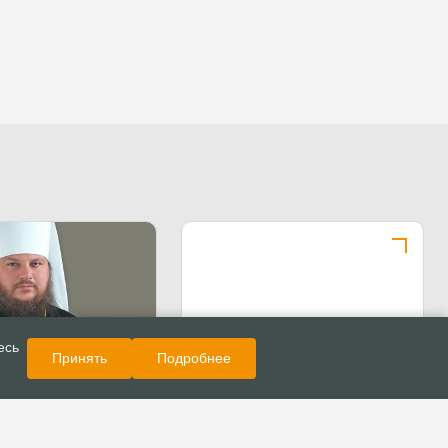
Показать еще
Поздравления
есь
Принять
Подробнее
ние с Рождеством
 от митрополита