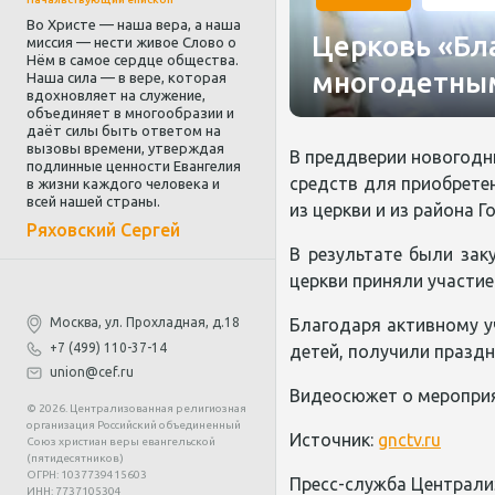
Во Христе — наша вера, а наша
Церковь «Бл
миссия — нести живое Слово о
Нём в самое сердце общества.
многодетны
Наша сила — в вере, которая
вдохновляет на служение,
объединяет в многообразии и
даёт силы быть ответом на
вызовы времени, утверждая
В преддверии новогодни
подлинные ценности Евангелия
средств для приобрете
в жизни каждого человека и
всей нашей страны.
из церкви и из района Г
Ряховский Сергей
В результате были зак
церкви приняли участи
Москва, ул. Прохладная, д.18
Благодаря активному у
+7 (499) 110-37-14
детей, получили празд
union@cef.ru
Видеосюжет о меропри
© 2026. Централизованная религиозная
организация Российский объединенный
Источник:
gnctv.ru
Союз христиан веры евангельской
(пятидесятников)
ОГРН: 1037739415603
Пресс-служба Централи
ИНН: 7737105304