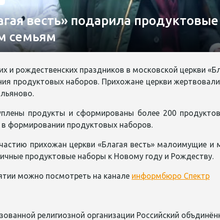
агая весть» подарила продуктовы
м семьям
х и рождественских праздников в московской церкви «Бл
ния продуктовых наборов. Прихожане церкви жертвовал
ольяново.
уплены продукты и сформированы более 200 продуктов
е в формировании продуктовых наборов.
частию прихожан церкви «Благая весть» малоимущие и 
ничные продуктовые наборы к Новому году и Рождеству.
ятии можно посмотреть на канале
информбюро Спектр
зованной религиозной организации Российский объдинённ