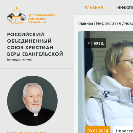
ГЛАВНАЯ
ИНФОП
Главная
/
Инфопортал
/
Нов
< Назад
03.01.2024
Новост
Начальствующий епископ