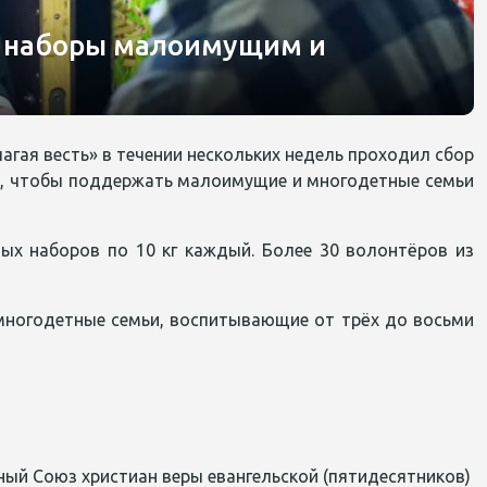
е наборы малоимущим и
агая весть» в течении нескольких недель проходил сбор
и, чтобы поддержать малоимущие и многодетные семьи
ых наборов по 10 кг каждый. Более 30 волонтёров из
многодетные семьи, воспитывающие от трёх до восьми
ый Союз христиан веры евангельской (пятидесятников)