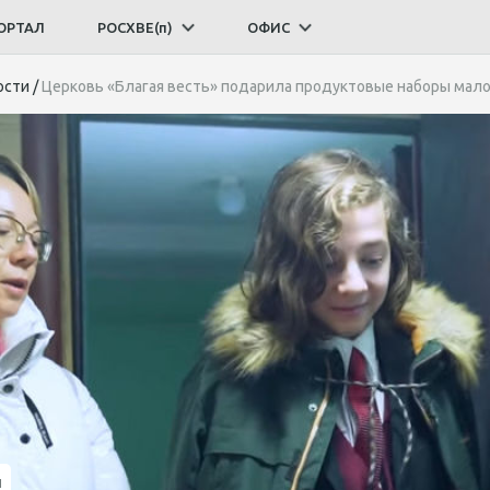
ОРТАЛ
РОСХВЕ(п)
ОФИС
ости
/
Церковь «Благая весть» подарила продуктовые наборы ма
и