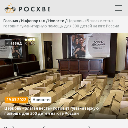
Главная
/
Инфопортал
/
Новости
/
Церковь «Благая весть»
готовит гуманитарную помощь для 500 детей на юге России
< Назад
29.03.2022
Новости
Церковь «Благая весть» готовит гуманитарную
помощь для 500 детей на юге России