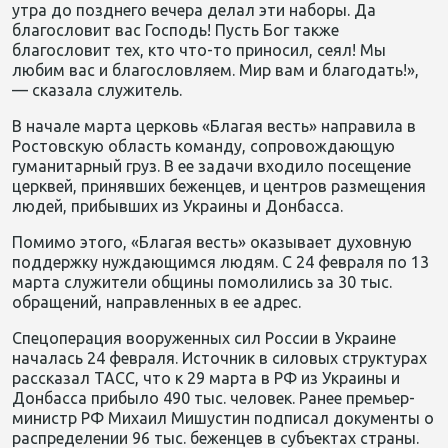
утра до позднего вечера делал эти наборы. Да
благословит вас Господь! Пусть Бог также
благословит тех, кто что-то приносил, сеял! Мы
любим вас и благословляем. Мир вам и благодать!»,
— сказала служитель.
В начале марта церковь «Благая весть» направила в
Ростовскую область команду, сопровождающую
гуманитарный груз. В ее задачи входило посещение
церквей, принявших беженцев, и центров размещения
людей, прибывших из Украины и Донбасса.
Помимо этого, «Благая весть» оказывает духовную
поддержку нуждающимся людям. С 24 февраля по 13
марта служители общины помолились за 30 тыс.
обращений, направленных в ее адрес.
Спецоперация вооруженных сил России в Украине
началась 24 февраля. Источник в силовых структурах
рассказал ТАСС, что к 29 марта в РФ из Украины и
Донбасса прибыло 490 тыс. человек. Ранее премьер-
министр РФ Михаил Мишустин подписал документы о
распределении 96 тыс. беженцев в субъектах страны.