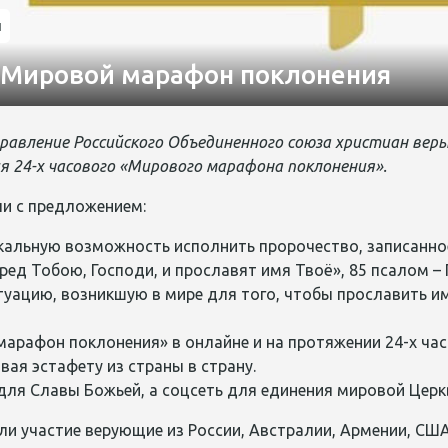
и
й Мировой марафон поклонения
авление Российского Объединенного союза христиан веры
я 24-х часового «Мирового марафона поклонения».
и с предложением:
кальную возможность исполнить пророчество, записанное
ред Тобою, Господи, и прославят имя Твоё», 85 псалом – 
уацию, возникшую в мире для того, чтобы прославить им
арафон поклонения» в онлайне и на протяжении 24-х час
вая эстафету из страны в страну.
ля Славы Божьей, а соцсеть для единения мировой Церк
и участие верующие из России, Австралии, Армении, США