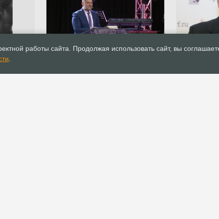
13.04.2020
Новости
13.04.2020
ектной работы сайта. Продолжая использовать сайт, вы соглашает
ует
Епископ Дмитрий Шатров
Епископ Се
сти
.
ия
рассказал РИА Новости чем
вошел в с
ой»
протестантская Пасха
Обществен
отличается от православной
РОСХВЕ(п)
ОФИС
О РОСХВЕ(п)
Аппарат РОСХВЕ(п)
О пятидесятниках
Реквизиты для
пожертвований
Основы вероучения
Документы
История РОСХВЕ(п)
Устав
Начальствующий епископ
Канонические правила
Духовный Совет
Положения и регламенты
Участники союза
Официальные
Заместители
рекомендации
начальствующего епископа