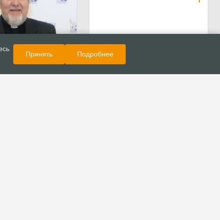
Показать еще
Новости
есь
Принять
Подробнее
ргей Ряховский
едьмой созыв
ной палаты РФ