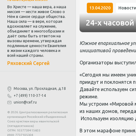
Во Христе — наша вера, а наша
13.04.2020
Новост
миссия — нести живое Слово о
Нём в самое сердце общества.
24-х часово
Наша сила — в вере, которая
вдохновляет на служение,
объединяет в многообразии и
даёт силы быть ответом на
вызовы времени, утверждая
Южное епархиальное упр
подлинные ценности Евангелия
инициативой проведени
в жизни каждого человека и
всей нашей страны.
Организаторы выступил
Ряховский Сергей
«Сегодня мы имеем уни
приидут и поклонятся п
Москва, ул. Прохладная, д.18
Давайте используем сит
+7 (499) 110-37-14
режиме.
union@cef.ru
Мы устроим «Мировой м
из наших домов, переда
© 2026. Централизованная религиозная
организация Российский объединенный
Используем изоляцию д
Союз христиан веры евангельской
(пятидесятников)
В этом марафоне принял
ОГРН: 1037739415603
ИНН: 7737105304