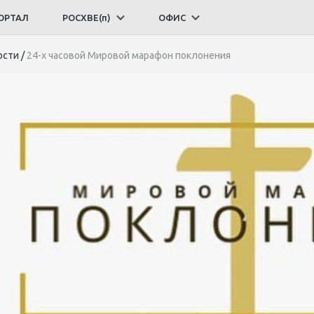
ОРТАЛ
РОСХВЕ(п)
ОФИС
ости
/
24-х часовой Мировой марафон поклонения