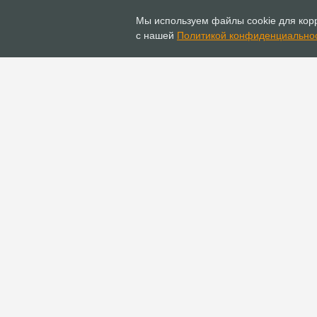
11.02.2020
Новости
Мы используем файлы cookie для корр
Круглый стол «О
с нашей
Политикой конфиденциально
дополнительных мерах
защите прав верующих
прошёл в Общественно
РФ
ГЛАВНАЯ
ИНФОПОРТАЛ