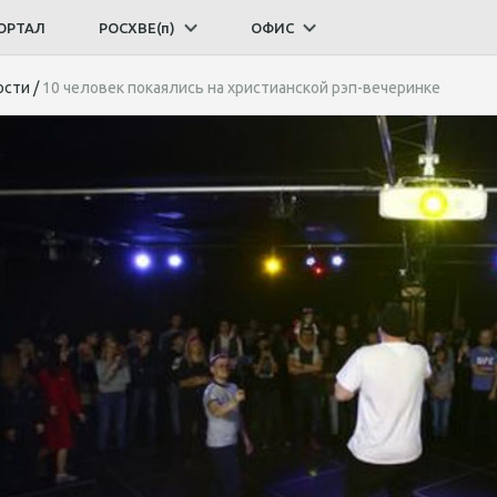
ОРТАЛ
РОСХВЕ(п)
ОФИС
ости
/
10 человек покаялись на христианской рэп-вечеринке