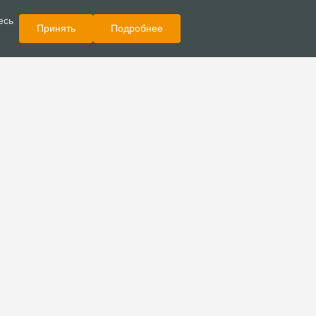
Показать еще
Новости
есь
Принять
Подробнее
прошла конференция
 бизнесе «Женский