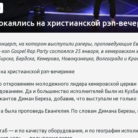
и
окаялись на христианской рэп-веч
концерт, на котором выступили рэперы, проповедующие Е
-хоп Gospel Rap Party состоялся 25 января, в кемеровском
рска, Бердска, Кемерово, Новокузнецка, Волгограда и Кра
о откровением молодежного лидера кемеровской церкви 
ованием. Да и большинство исполнителей были из Кузбас
кантов Диман Береза, добавив, что выступали не только
та была проповедь Евангелия. По словам Димана Березы,
аб — и по качеству оборудования, и по географии исполн
 хип-хоп», — подытожил рэпер.