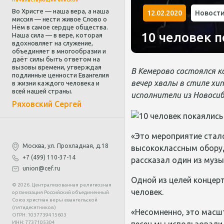
Во Христе — наша вера, а наша
12.02.2020
Новост
миссия — нести живое Слово о
Нём в самое сердце общества.
10 человек п
Наша сила — в вере, которая
вдохновляет на служение,
объединяет в многообразии и
даёт силы быть ответом на
вызовы времени, утверждая
В Кемерово состоялся 
подлинные ценности Евангелия
вечер хвалы в стиле хип
в жизни каждого человека и
всей нашей страны.
исполнители из Новосиби
Ряховский Сергей
«Это мероприятие стал
Москва, ул. Прохладная, д.18
высококлассным оборуд
+7 (499) 110-37-14
рассказал один из музы
union@cef.ru
Одной из целей концер
© 2026. Централизованная религиозная
человек.
организация Российский объединенный
Союз христиан веры евангельской
(пятидесятников)
«Несомненно, это масшт
ОГРН: 1037739415603
ИНН: 7737105304
песен мы использовали