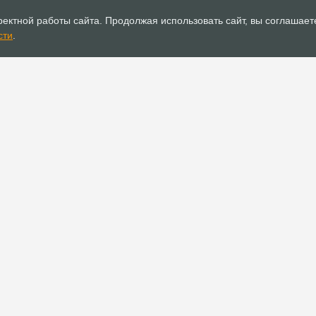
10.02.2020
Новости
10.02.2020
ектной работы сайта. Продолжая использовать сайт, вы соглашает
Британские и корейские
В Москве 
сти
.
 по
христианки посетили женскую
«Небеса в
»
конференцию в Томске
взгляд»
й палате
РОСХВЕ(п)
ОФИС
О РОСХВЕ(п)
Аппарат РОСХВЕ(п)
О пятидесятниках
Реквизиты для
пожертвований
Основы вероучения
Документы
История РОСХВЕ(п)
Устав
Начальствующий епископ
Канонические правила
Духовный Совет
Положения и регламенты
Участники союза
Официальные
Заместители
рекомендации
начальствующего епископа
Официальные заявления
Полномочные
представители
Прочие документы
Молитвенное предстояние
Вакансии