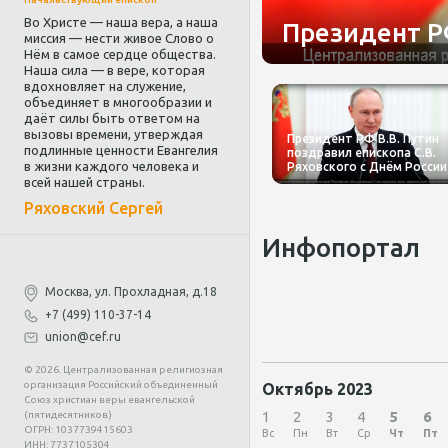
Во Христе — наша вера, а наша
Открыта рег
Президент РФ
Днём Пятид
Ряховского 
РФ по взаим
епископу Се
миссия — нести живое Слово о
Нём в самое сердце общества.
Наша сила — в вере, которая
вдохновляет на служение,
объединяет в многообразии и
ир
даёт силы быть ответом на
вызовы времени, утверждая
ему
Президент РФ В.В. Путин
подлинные ценности Евангелия
Открыта регистрация на
поздравил епископа С.В.
в жизни каждого человека и
Собор РОСХВЕ(п) 2026
Ряховского с Днём России
всей нашей страны.
Ряховский Сергей
Инфопортал
Москва, ул. Прохладная, д.18
+7 (499) 110-37-14
union@cef.ru
© 2026. Централизованная религиозная
организация Российский объединенный
Октябрь 2023
Союз христиан веры евангельской
1
2
3
4
5
6
(пятидесятников)
ОГРН: 1037739415603
Вс
Пн
Вт
Ср
Чт
Пт
ИНН: 7737105304