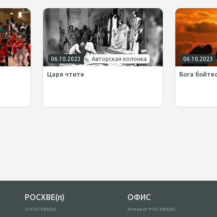
06.10.2023
Авторская колонка
06.10.2023
Царя чтите
Бога бойте
РОСХВЕ(п)
ОФИС
О РОСХВЕ(п)
Аппарат РОСХВЕ(п)