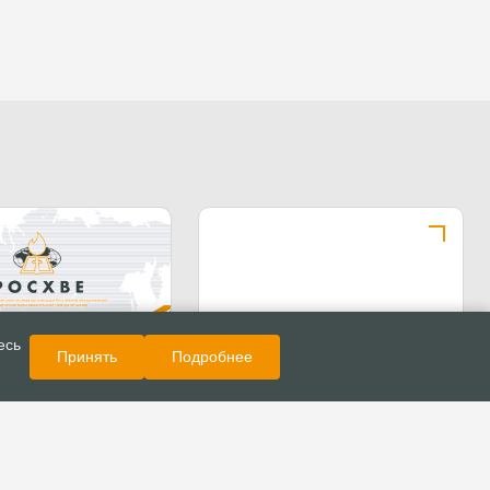
Показать еще
есь
Принять
Подробнее
ОСХВЕ(п)
ьно введения
ьных электронных