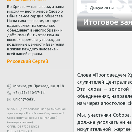
Во Христе — наша вера, а наша
Документы
миссия — нести живое Слово о
Нём в самое сердце общества.
Итоговое за
Наша сила — в вере, которая
вдохновляет на служение,
объединяет в многообразии и
даёт силы быть ответом на
вызовы времени, утверждая
подлинные ценности Евангелия
в жизни каждого человека и
всей нашей страны.
Ряховский Сергей
Слова «Проповедуем Хр
служителей Централизо
Москва, ул. Прохладная, д.18
Эти слова – золотой 
+7 (499) 110-37-14
объединениях, направле
union@cef.ru
нам через апостолов: «
© 2026. Централизованная религиозная
организация Российский объединенный
Мы, участники Собора,
Союз христиан веры евангельской
должна умолкать ни на 
(пятидесятников)
ОГРН: 1037739415603
искупительной жертв
ИНН: 7737105304