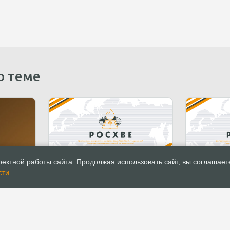
о теме
Документы
Документы
ектной работы сайта. Продолжая использовать сайт, вы соглашает
ядок
Положение об удостоверении
Позиция Р
сти
.
й
священнослужителя
относител
сти для
универсал
ций
карт