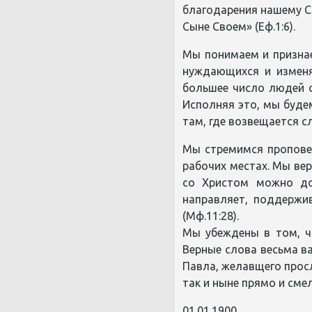
благодарения нашему С
Сыне Своем» (Еф.1:6).
Мы понимаем и признае
нуждающихся и изменя
большее число людей с
Исполняя это, мы буде
там, где возвещается сл
Мы стремимся проповед
рабочих местах. Мы вер
со Христом можно доб
направляет, поддержив
(Мф.11:28).
Мы убеждены в том, ч
Верные слова весьма в
Павла, желавщего просл
так и ныне прямо и сме
01.01.1900