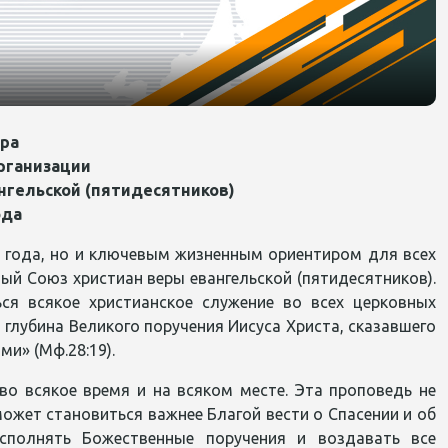
ра
рганизации
нгельской (пятидесятников)
ода
 года, но и ключевым жизненным ориентиром для всех
й Союз христиан веры евангельской (пятидесятников).
ся всякое христианское служение во всех церковных
 глубина Великого поручения Иисуса Христа, сказавшего
и» (Мф.28:19).
во всякое время и на всяком месте. Эта проповедь не
может становиться важнее Благой вести о Спасении и об
сполнять Божественные поручения и воздавать все