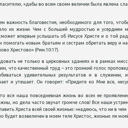
пасителю, «дабы во всем своем величии была явлена сла
м важность благовестия, необходимого для того, чтоб
ло их жизни. Чем с большей мудростью и усердием м
может впервые услышать об Иисусе Христе и о той рад
м помогать новым братьям и сестрам обретать веру и на
ово Христово» (Рим.10:17).
овать не только в церковных зданиях и в рамках мисси
им, что качественный труд – это громкий голос пропове
иваться удивительных результатов и в служении, и 
ает и утешает. Он говорит: «Придите ко Мне все, нес
то вся наша повседневная жизнь во всех ее проявлени
ажны, но дела часто звучат громче слов! Все наши устр
авить Христа всей своей жизнью: «надеюсь, что ни в чем н
ло будет возвеличен в моем теле Христос, жизнью ли моей