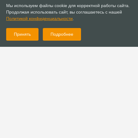
Мы используем файлы cookie для корректной работы сайта.
Продолжая использовать сайт, вы соглашаетесь с нашей
Политикой конфиденциальности
.
Принять
Подробнее
Консультации
Установлен новый порядок представления годовой
бухгалтерской отчетности для религиозных организаций
Документы
Положение об удостоверении священнослужителя