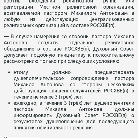
против вхождения религиозной группы или
регистрации Местной религиозной организации,
возглавляемой пастором Михаилом Антоновым в
любую из действующих Централизованных
религиозных организаций в составе РОСХВЕ(п).
— В случае намерения со стороны пастора Михаила
Антонова создать отдельное религиозное
объединение в составе РОСХВЕ(п), Духовный Совет
допускает подобную инициативу к положительному
рассмотрению только при следующих условиях:
этому должно предшествовать
душепопечительское сопровождение пастора
Михаила Антонова со стороны нескольких
действующих священнослужителей РОСХВЕ(п) в
течение не менее 3 (трёх) лет;
ежегодно, в течение 3 (трёх) лет душепопечители
пастора Михаила Антонова должны
информировать Духовный Совет РОСХВЕ(п) о
результатах душепопечения для последующего
принятия официального решения.