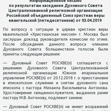
Информационное письмо
по результатам заседания Духовного Совета
Централизованной религиозной организации
Российский объединенный Союз христиан веры
евангельской (пятидесятников) от 03.04.2019
По вопросу о ситуации в церкви христиан веры
евангельской «Христианская миссия» г. Москва был
заслушан доклад руководителя комиссии по этике.
После обсуждения данного вопроса членами
Духовного Совета большинством голосов были
приняты следующие решения:
— Духовный Совет РОСХВЕ(п) соглашается с
решением Духовного Совета Централизованной
религиозной организации Южное епархиальное
управление РОСХВЕ(п) от 20.12.2018 г. о приостановке
в епископском служении и снятии духовного сана
епископа с пастора Михаила Васильевича Антонова.
Удостоверение священнослужителя, выданное ранее
пастору М.В. Антонову, подлежит замене.
— Духовный Совет РОСХВЕ(п) не имеет возражений